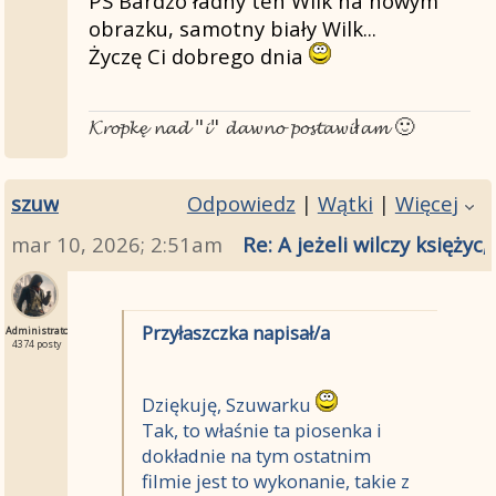
PS Bardzo ładny ten Wilk na nowym
obrazku, samotny biały Wilk...
https://www.youtube.com/watch?v=HqlN
Życzę Ci dobrego dnia
PS. Być może YouTube usunął tamte klip
ze względu na prawa autorskie (sceny z f
𝓚𝓻𝓸𝓹𝓴𝓮̨ 𝓷𝓪𝓭 "𝓲" 𝓭𝓪𝔀𝓷𝓸 𝓹𝓸𝓼𝓽𝓪𝔀𝓲ł𝓪𝓶 🙂
dlatego nie mogę znaleźć tej piosenki w 
PS. Poza tym przy wilczym księżycu łatw
szuw
Odpowiedz
|
Wątki
|
Więcej
wilki wyją, wampiry krążą,
a muzyczne wspomnienia mieszają się z n
mar 10, 2026; 2:51am
Re: A jeżeli wilczy księży
Może dlatego tak trudno dziś odnaleźć 
Chyba że miałaś na myśli jeszcze inną p
Przyłaszczka napisał/a
Administrator
rosyjskich utworów inspirowanych filme
4374 posty
sporo:
Dziękuję, Szuwarku
https://www.youtube.com/playlist?
Tak, to właśnie ta piosenka i
list=PLta9BNlU8O1fes7XSYFnpRV4Ihw9lY
dokładnie na tym ostatnim
filmie jest to wykonanie, takie z
Pozdrawiam serdecznie