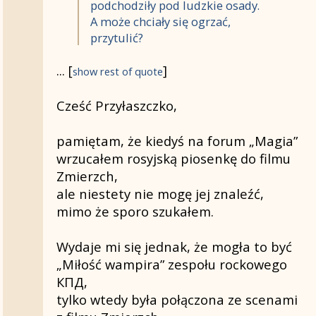
podchodziły pod ludzkie osady.
A może chciały się ogrzać,
przytulić?
A to ciekawe z tym drugim
...
[
]
Księżycem. Byle wilki wiedziały,
show rest of quote
do którego mają wyć!
...
[
]
show rest of quote
Cześć Przyłaszczko,
Prawdopodobnie nie jesteś
ignorantem, tylko rozwijasz się
pamiętam, że kiedyś na forum „Magia”
w innym kierunku.
wrzucałem rosyjską piosenkę do filmu
Zmierzch,
Nie, nie o tę piosenkę mi
ale niestety nie mogę jej znaleźć,
chodziło, chociaż ta też jest
mimo że sporo szukałem.
ładna. Dziękuję. Tamta miała
tytuł "Lubow wampira". I bardzo
Wydaje mi się jednak, że mogła to być
dawno jej nie słyszałam.
„Miłość wampira” zespołu rockowego
КПД,
Dziękuję i również życzę Ci
tylko wtedy była połączona ze scenami
dobrej nocy i dobrego tygodnia