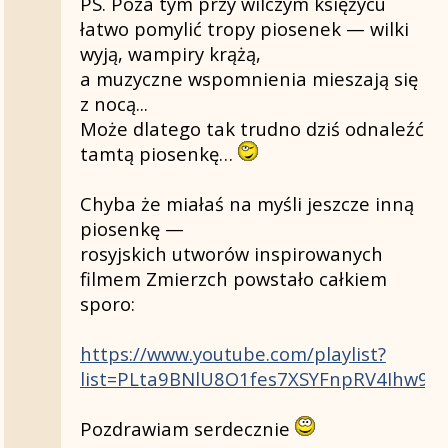
PS. Poza tym przy wilczym księżycu
łatwo pomylić tropy piosenek — wilki
wyją, wampiry krążą,
a muzyczne wspomnienia mieszają się
z nocą...
Może dlatego tak trudno dziś odnaleźć
tamtą piosenkę…
Chyba że miałaś na myśli jeszcze inną
piosenkę —
rosyjskich utworów inspirowanych
filmem Zmierzch powstało całkiem
sporo:
https://www.youtube.com/playlist?
list=PLta9BNlU8O1fes7XSYFnpRV4Ihw9lY
Pozdrawiam serdecznie