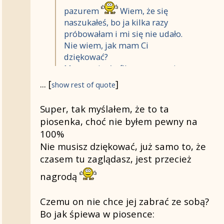
pazurem
Wiem, że się
naszukałeś, bo ja kilka razy
próbowałam i mi się nie udało.
Nie wiem, jak mam Ci
dziękować?
Masz rację, że film z tamtymi
fragmentami ze "Zmierzchu"
...
[
]
show rest of quote
został prawdopodobnie
usunięty i dlatego nie można
Super, tak myślałem, że to ta
już go znaleźć.
piosenka, choć nie byłem pewny na
Piękna piosenka o pięknej
100%
Miłości, która przełamuje
Nie musisz dziękować, już samo to, że
wszelkie stereotypy. Nie
czasem tu zaglądasz, jest przecież
rozumiem tylko, dlaczego on
się tak upiera i nie chce jej
nagrodą
wziąć ze sobą?
PS Bardzo ładny ten Wilk na
Czemu on nie chce jej zabrać ze sobą?
nowym obrazku, samotny biały
Bo jak śpiewa w piosence:
Wilk...