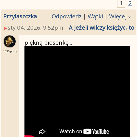
1
2
Przyłaszczka
Odpowiedz
|
Wątki
|
Więcej
sty 04, 2026; 9:52pm
A jeżeli wilczy księżyc, 
piękną piosenkę...
1035 posty