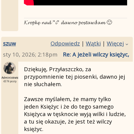
𝓚𝓻𝓸𝓹𝓴𝓮̨ 𝓷𝓪𝓭 "𝓲" 𝓭𝓪𝔀𝓷𝓸 𝓹𝓸𝓼𝓽𝓪𝔀𝓲ł𝓪𝓶 🙂
szuw
Odpowiedz
|
Wątki
|
Więcej
sty 10, 2026; 2:18pm
Re: A jeżeli wilczy księżyc
Dziękuję, Przyłaszczko, za
przypomnienie tej piosenki, dawno jej
Administrator
4374 posty
nie słuchałem.
Zawsze myślałem, że mamy tylko
jeden Księżyc i że do tego samego
Księżyca w tęsknocie wyją wilki i ludzie,
a tu się okazuje, że jest też wilczy
księżyc.