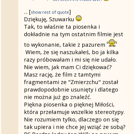
...
[
]
show rest of quote
Prawdopodobnie nie jesteś ignorant
Dziękuję, Szuwarku
w innym kierunku.
...
[
]
show rest of quote
Tak, to właśnie ta piosenka i
...
[
]
show rest of quote
dokładnie na tym ostatnim filmie jest
Nie, nie o tę piosenkę mi chodziło, c
Dziękuję. Tamta miała tytuł "Lubo
...
[
]
show rest of quote
to wykonanie, takie z pazurem
Cześć Przyłaszczko,
dawno jej nie słyszałam.
Wiem, że się naszukałeś, bo ja kilka
razy próbowałam i mi się nie udało.
pamiętam, że kiedyś na forum „Magia” w
Dziękuję i również życzę Ci dobrej
Nie wiem, jak mam Ci dziękować?
filmu Zmierzch,
ale niestety nie mogę jej znaleźć, mimo 
Masz rację, że film z tamtymi
fragmentami ze "Zmierzchu" został
Wydaje mi się jednak, że mogła to być „M
prawdopodobnie usunięty i dlatego
rockowego КПД,
nie można już go znaleźć.
tylko wtedy była połączona ze scenami z 
Piękna piosenka o pięknej Miłości,
która przełamuje wszelkie stereotypy.
https://www.youtube.com/watch?v=LcEE2
Nie rozumiem tylko, dlaczego on się
tak upiera i nie chce jej wziąć ze sobą?
https://www.youtube.com/watch?v=s06J5