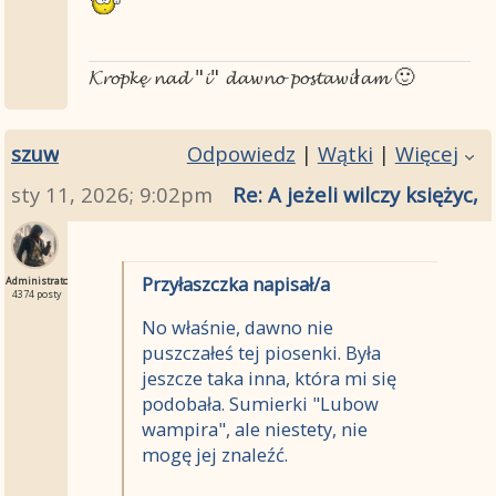
𝓚𝓻𝓸𝓹𝓴𝓮̨ 𝓷𝓪𝓭 "𝓲" 𝓭𝓪𝔀𝓷𝓸 𝓹𝓸𝓼𝓽𝓪𝔀𝓲ł𝓪𝓶 🙂
szuw
Odpowiedz
|
Wątki
|
Więcej
sty 11, 2026; 9:02pm
Re: A jeżeli wilczy księżyc
Przyłaszczka napisał/a
Administrator
4374 posty
No właśnie, dawno nie
puszczałeś tej piosenki. Była
jeszcze taka inna, która mi się
podobała. Sumierki "Lubow
wampira", ale niestety, nie
mogę jej znaleźć.