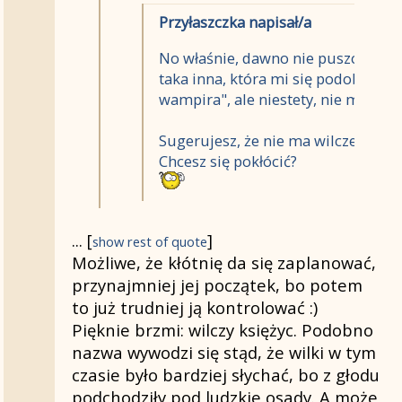
Przyłaszczka napisał/a
No właśnie, dawno nie puszczałeś te
taka inna, która mi się podobała. 
wampira", ale niestety, nie mogę je
Sugerujesz, że nie ma wilczego ksi
Chcesz się pokłócić?
Spokojnie, kłótni nie planuję
Tylko zaż
...
[
]
show rest of quote
o wilczym księżycu. Sama nazwa bardzo 
Możliwe, że kłótnię da się zaplanować,
...
[
]
show rest of quote
tajemniczo i romantycznie
przynajmniej jej początek, bo potem
to już trudniej ją kontrolować :)
Przy okazji, dzięki Tobie, poczytałem o W
Pięknie brzmi: wilczy księżyc. Podobno
nowego się dowiedziałem. A na deser traf
nazwa wywodzi się stąd, że wilki w tym
Ziemia miewa czasem "
drugi księżyc
", c
czasie było bardziej słychać, bo z głodu
Ziemia ma jeden, a tu takie niespodziank
podchodziły pod ludzkie osady. A może