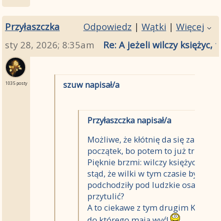
Przyłaszczka
Odpowiedz
|
Wątki
|
Więcej
sty 28, 2026; 8:35am
Re: A jeżeli wilczy księżyc
szuw napisał/a
1035 posty
Przyłaszczka napisał/a
Możliwe, że kłótnię da się zaplanow
początek, bo potem to już trudniej 
Pięknie brzmi: wilczy księżyc. Pod
stąd, że wilki w tym czasie było bar
podchodziły pod ludzkie osady. A m
przytulić?
A to ciekawe z tym drugim Księżyce
do którego mają wyć!