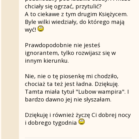
chciały się ogrzać, przytulić?
Pewnie jestem ignorantem, ponieważ astr
A to ciekawe z tym drugim Księżycem.
przymrużeniem oka
Byle wilki wiedziały, do którego mają
wyć!
PS. Nie wiem, czy to tę piosenkę miałaś na
Prawdopodobnie nie jesteś
ignorantem, tylko rozwijasz się w
innym kierunku.
Nie, nie o tę piosenkę mi chodziło,
chociaż ta też jest ładna. Dziękuję.
Tamta miała tytuł "Lubow wampira". I
bardzo dawno jej nie słyszałam.
Dziękuję i również życzę Ci dobrej nocy
i dobrego tygodnia