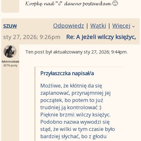
𝓚𝓻𝓸𝓹𝓴𝓮̨ 𝓷𝓪𝓭 "𝓲" 𝓭𝓪𝔀𝓷𝓸 𝓹𝓸𝓼𝓽𝓪𝔀𝓲ł𝓪𝓶 🙂
Przy okzazji przypomniała mi sie taka pio
szuw
Odpowiedz
|
Wątki
|
Więcej
sty 27, 2026; 9:26pm
Re: A jeżeli wilczy księżyc
Ten post był aktualizowany
sty 27, 2026; 9:44pm
.
Administrator
4374 posty
Przyłaszczka napisał/a
Możliwe, że kłótnię da się
zaplanować, przynajmniej jej
początek, bo potem to już
trudniej ją kontrolować :)
Pięknie brzmi: wilczy księżyc.
Podobno nazwa wywodzi się
stąd, że wilki w tym czasie było
bardziej słychać, bo z głodu
Pozdawiam i zyczę udanego tygodnia :)