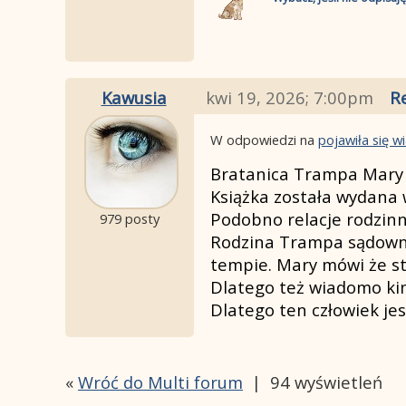
Kawusia
kwi 19, 2026; 7:00pm
R
W odpowiedzi na
pojawiła się 
Bratanica Trampa Mary
Książka została wydana
Podobno relacje rodzinn
979 posty
Rodzina Trampa sądownie
tempie. Mary mówi że sta
Dlatego też wiadomo kim 
Dlatego ten człowiek je
«
Wróć do Multi forum
|
94 wyświetleń