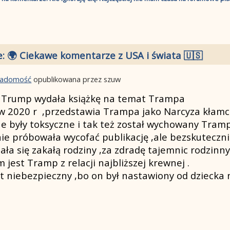
e: 🌍 Ciekawe komentarze z USA i świata 🇺🇸
wiadomość
opublikowana przez szuw
 Trump wydała książkę na temat Trampa
 w 2020 r ,przedstawia Trampa jako Narcyza kłamc
e były toksyczne i tak też został wychowany Tramp
 próbowała wycofać publikację ,ale bezskutecznie
ła się zakałą rodziny ,za zdradę tajemnic rodzinny
jest Tramp z relacji najbliższej krewnej .
st niebezpieczny ,bo on był nastawiony od dziecka 