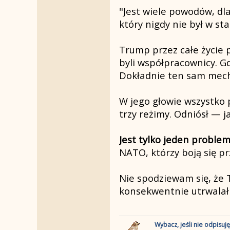
"Jest wiele powodów, dl
który nigdy nie był w st
Trump przez całe życie 
byli współpracownicy. G
Dokładnie ten sam mech
W jego głowie wszystko p
trzy reżimy. Odniósł — j
Jest tylko jeden probl
NATO, którzy boją się p
Nie spodziewam się, że 
konsekwentnie utrwalał n
Wybacz, jeśli nie odpisuj