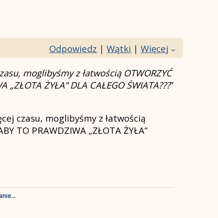
Odpowiedz
|
Wątki
|
Więcej
 czasu, moglibyśmy z łatwością OTWORZYĆ
A „ZŁOTA ŻYŁA” DLA CAŁEGO ŚWIATA???
”
cej czasu, moglibyśmy z łatwością
ABY TO PRAWDZIWA „ZŁOTA ŻYŁA”
nie...