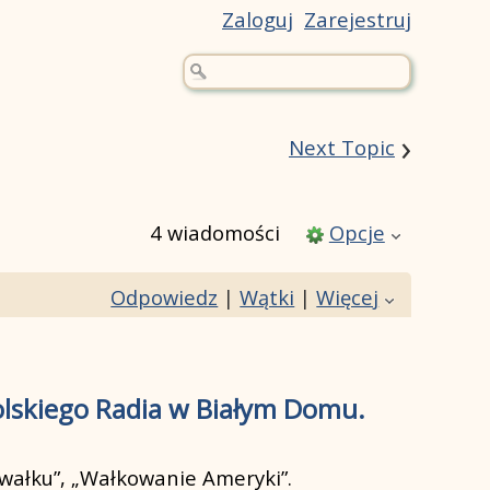
Zaloguj
Zarejestruj
›
Next Topic
4 wiadomości
Opcje
Odpowiedz
|
Wątki
|
Więcej
lskiego Radia w Białym Domu.
awałku”, „Wałkowanie Ameryki”.