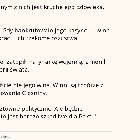
nym z nich jest kruche ego człowieka,
ch. Gdy bankrutowało jego kasyno — winni
raci i ich rzekome oszustwa.
we, zatopił marynarkę wojenną, zmienił
rii świata.
iście nie jego wina. Winni są tchórze z
kowania Cieśniny.
towne politycznie. Ale będzie
to jest bardzo szkodliwe dla Paktu".
nie...