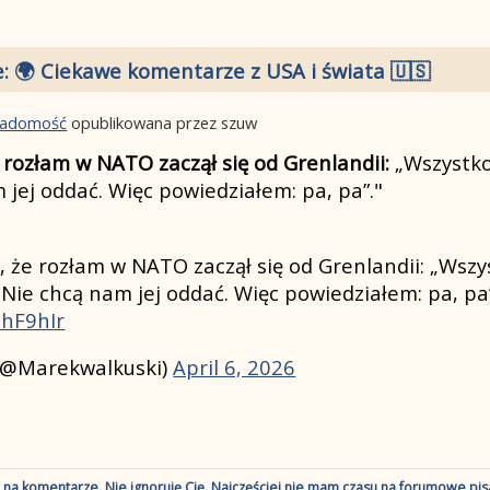
: 🌍 Ciekawe komentarze z USA i świata 🇺🇸
wiadomość
opublikowana przez szuw
rozłam w NATO zaczął się od Grenlandii:
„Wszystko
 jej oddać. Więc powiedziałem: pa, pa”."
że rozłam w NATO zaczął się od Grenlandii: „Wszys
Nie chcą nam jej oddać. Więc powiedziałem: pa, pa
zhF9hIr
(@Marekwalkuski)
April 6, 2026
ę na komentarze. Nie ignoruję Cię. Najczęściej nie mam czasu na forumowe pisa