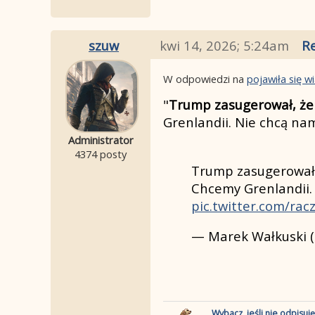
szuw
kwi 14, 2026; 5:24am
Re
W odpowiedzi na
pojawiła się 
"
Trump zasugerował, że 
Grenlandii. Nie chcą nam
Administrator
4374 posty
Trump zasugerował, 
Chcemy Grenlandii. 
pic.twitter.com/rac
— Marek Wałkuski 
Wybacz, jeśli nie odpisuj