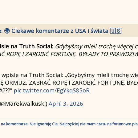
: 🌍 Ciekawe komentarze z USA i świata 🇺🇸
ie na Truth Social:
Gdybyśmy mieli trochę więcej
Ć ROPĘ I ZAROBIĆ FORTUNĘ. BYŁABY TO PRAWDZIW
isie na Truth Social: „Gdybyśmy mieli trochę wię
Ę ORMUZ, ZABRAĆ ROPĘ I ZAROBIĆ FORTUNĘ. BYŁ
A???”
pic.twitter.com/EgYkqS85oR
(@Marekwalkuski)
April 3, 2026
ę na komentarze. Nie ignoruję Cię. Najczęściej nie mam czasu na forumowe pisa