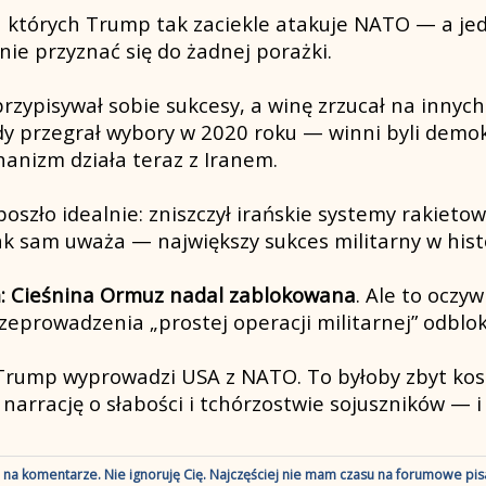
a których Trump tak zaciekle atakuje NATO — a jed
anie przyznać się do żadnej porażki.
przypisywał sobie sukcesy, a winę zrzucał na inny
dy przegrał wybory w 2020 roku — winni byli demok
anizm działa teraz z Iranem.
oszło idealnie: zniszczył irańskie systemy rakieto
ak sam uważa — największy sukces militarny w histo
em: Cieśnina Ormuz nadal zablokowana
. Ale to oczyw
rzeprowadzenia „prostej operacji militarnej” odblo
Trump wyprowadzi USA z NATO. To byłoby zbyt kosz
arrację o słabości i tchórzostwie sojuszników — i 
ę na komentarze. Nie ignoruję Cię. Najczęściej nie mam czasu na forumowe pisa