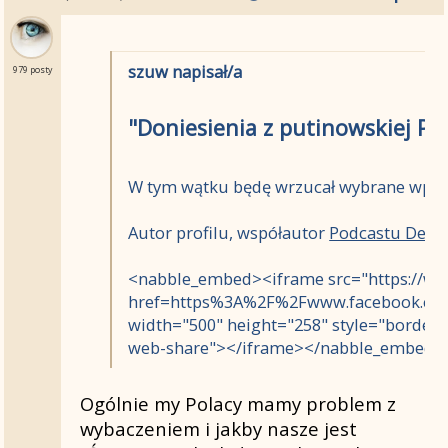
szuw napisał/a
979 posty
"Doniesienia z putinowskiej Pol
W tym wątku będę wrzucał wybrane wpisy 
Autor profilu, współautor
Podcastu Dezi
<nabble_embed><iframe src="https://ww
href=https%3A%2F%2Fwww.facebook.co
width="500" height="258" style="border:n
web-share"></iframe></nabble_embed>
Ogólnie my Polacy mamy problem z
wybaczeniem i jakby nasze jest