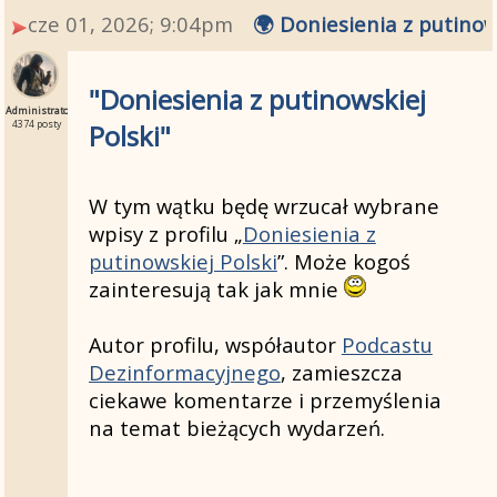
cze 01, 2026; 9:04pm
🌍 Doniesienia z putinow
"Doniesienia z putinowskiej
Administrator
Polski"
4374 posty
W tym wątku będę wrzucał wybrane
wpisy z profilu „
Doniesienia z
putinowskiej Polski
”. Może kogoś
zainteresują tak jak mnie
Autor profilu, współautor
Podcastu
Dezinformacyjnego
, zamieszcza
ciekawe komentarze i przemyślenia
na temat bieżących wydarzeń.