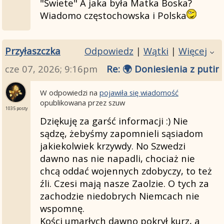
"Świete" A jaka była Matka Boska?
Wiadomo częstochowska i Polska
Przyłaszczka
Odpowiedz
|
Wątki
|
Więcej
cze 07, 2026; 9:16pm
Re: 🌍 Doniesienia z putin
W odpowiedzi na
pojawiła się wiadomość
opublikowana przez szuw
1035 posty
Dziękuję za garść informacji :) Nie
sądzę, żebyśmy zapomnieli sąsiadom
jakiekolwiek krzywdy. No Szwedzi
dawno nas nie napadli, chociaż nie
chcą oddać wojennych zdobyczy, to też
źli. Czesi mają nasze Zaolzie. O tych za
zachodzie niedobrych Niemcach nie
wspomnę.
Kości umarłych dawno pokrył kurz, a