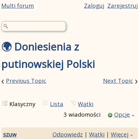
Multi forum
Zaloguj
Zarejestruj
🌍 Doniesienia z
putinowskiej Polski
‹
›
Previous Topic
Next Topic
Klasyczny
Lista
Wątki
3 wiadomości
Opcje
szuw
Odpowiedz
|
Wątki
|
Więcej