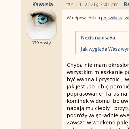
Kawusia
cze 13, 2026; 7:41pm
R
W odpowiedzi na
pojawiła się 
Nexis napisał/a
979 posty
Jak wygląda Wasz wym
Chyba nie mam określone
wszystkim mieszkanie po
być wanna i prysznic. I 
jak jest ,bo lubię poro
poprasowane .Taras na 
kominek w domu ,bo uwie
nadają mu ciepły i przyt
podróży ,więc ładnie w
Zawsze w weekend palę ś