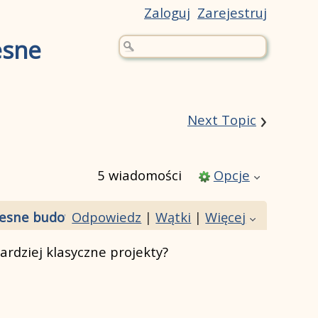
Zaloguj
Zarejestruj
esne
›
Next Topic
5 wiadomości
Opcje
sne budownictwo czy bardziej klasyczne projekty
Odpowiedz
|
Wątki
|
Więcej
rdziej klasyczne projekty?