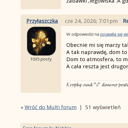
zabawki ,legowiska .A g
Przyłaszczka
cze 24, 2026; 7:01pm
R
W odpowiedzi na
pojawiła się 
Obecnie mi się marzy tak
A tak naprawdę, dom to
Dom to atmosfera, to mie
1035 posty
A cała reszta jest drugo
𝓚𝓻𝓸𝓹𝓴𝓮̨ 𝓷𝓪𝓭 "𝓲" 𝓭𝓪𝔀𝓷𝓸 𝓹𝓸𝓼
«
Wróć do Multi forum
|
51 wyświetleń