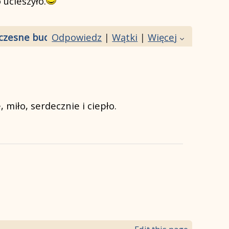
ucieszyło.
zesne budownictwo czy bardziej klasyczne projek
Odpowiedz
|
Wątki
|
Więcej
miło, serdecznie i ciepło.