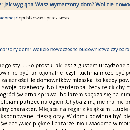
e: Jak wygląda Wasz wymarzony dom? Wolicie nowoc
wiadomość
opublikowana przez Nexis
arzony dom? Wolicie nowoczesne budownictwo czy bardzi
go stylu .Po prostu jak jest z gustem urządzone to
winno być funkcjonalne ,czyli kuchnia może być 
w zależności ile domowników mieszka ,to każdy powi
bić swoje przetwory .No i garderoba żeby te ciuchy
ogród świetna sprawa ,bo latem spędza się na nim
lbiam patrzeć na ogień .Chyba zimą nie ma nic p
ulny charakter. Miejsce na regał z książkami .Lubię
yeksponowane cieszą oczy. W domu powinna być pię
wiece ,więc piękne lichtarze. No i wiadomo w moim