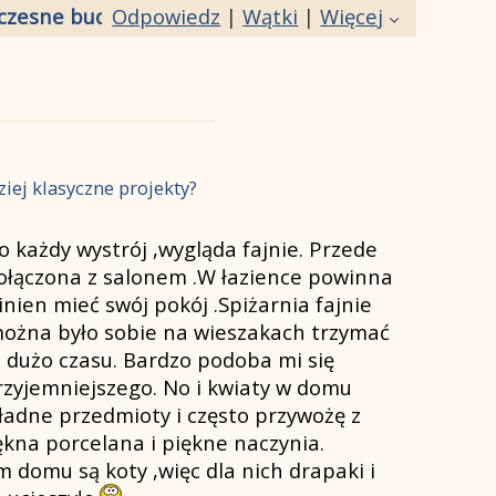
zesne budownictwo czy bardziej klasyczne projek
Odpowiedz
|
Wątki
|
Więcej
ej klasyczne projekty?
 każdy wystrój ,wygląda fajnie. Przede
połączona z salonem .W łazience powinna
nien mieć swój pokój .Spiżarnia fajnie
 można było sobie na wieszakach trzymać
 dużo czasu. Bardzo podoba mi się
rzyjemniejszego. No i kwiaty w domu
 ładne przedmioty i często przywożę z
kna porcelana i piękne naczynia.
 domu są koty ,więc dla nich drapaki i