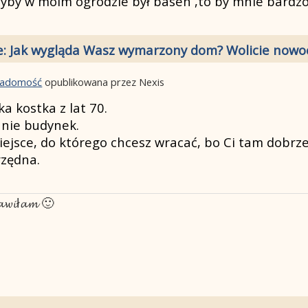
dyby w moim ogrodzie był basen ,to by mnie bardzo 
e: Jak wygląda Wasz wymarzony dom? Wolicie nowoc
wiadomość
opublikowana przez Nexis
a kostka z lat 70.
 nie budynek.
jsce, do którego chcesz wracać, bo Ci tam dobrze, 
rzędna.
𝓽𝓪𝔀𝓲ł𝓪𝓶 🙂