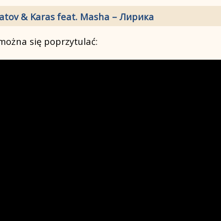
latov & Karas feat. Masha – Лирика
można się poprzytulać: