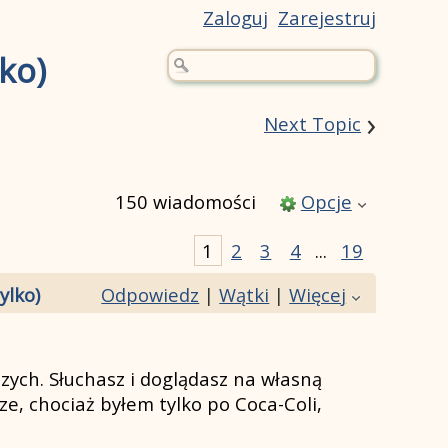
Zaloguj
Zarejestruj
ko)
›
Next Topic
150 wiadomości
Opcje
1
2
3
4
...
19
ylko)
Odpowiedz
|
Wątki
|
Więcej
zych. Słuchasz i doglądasz na własną
e, chociaż byłem tylko po Coca-Coli,