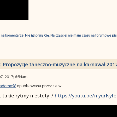
ę na komentarze. Nie ignoruję Cię. Najczęściej nie mam czasu na forumowe pisa
: Propozycje taneczno-muzyczne na karnawał 201
07, 2017; 6:54am
.
wiadomość
opublikowana przez szuw
 takie rytmy niestety :/
https://youtu.be/nIyqrNyf