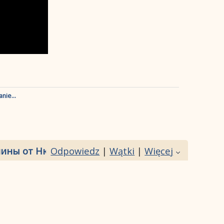
nie...
ины от Нюни, Азика, Астика, Артура.
Odpowiedz
|
Wątki
|
Więcej