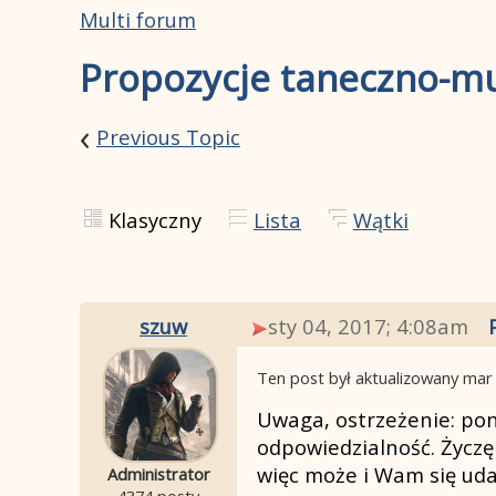
Multi forum
Propozycje taneczno-muz
‹
Previous Topic
Klasyczny
Lista
Wątki
szuw
sty 04, 2017; 4:08am
Ten post był aktualizowany
mar 
Uwaga, ostrzeżenie: poni
odpowiedzialność. Życzę
więc może i Wam się ud
Administrator
4374 posty