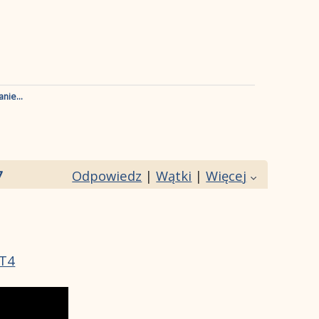
nie...
7
Odpowiedz
|
Wątki
|
Więcej
eT4