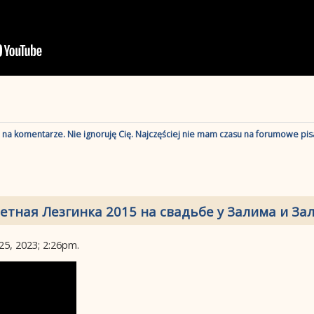
ę na komentarze. Nie ignoruję Cię. Najczęściej nie mam czasu na forumowe pisa
етная Лезгинка 2015 на свадьбе у Залима и Зал
25, 2023; 2:26pm
.