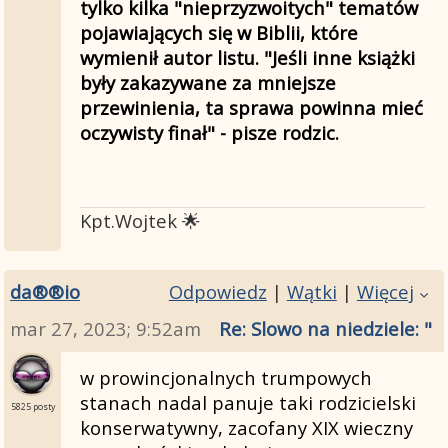
tylko kilka "nieprzyzwoitych" tematów
pojawiających się w Biblii, które
wymienił autor listu. "Jeśli inne książki
były zakazywane za mniejsze
przewinienia, ta sprawa powinna mieć
oczywisty finał" - pisze rodzic.
Kpt.Wojtek 🌟
da®®io
Odpowiedz
|
Wątki
|
Więcej
mar 27, 2023; 9:52am
Re: Slowo na niedziele: "
w prowincjonalnych trumpowych
stanach nadal panuje taki rodzicielski
5825 posty
konserwatywny, zacofany XIX wieczny