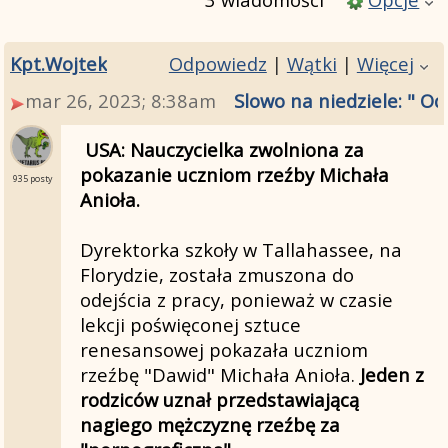
Kpt.Wojtek
Odpowiedz
|
Wątki
|
Więcej
mar 26, 2023; 8:38am
Slowo na niedziele: " Od
USA: Nauczycielka zwolniona za
pokazanie uczniom rzeźby Michała
935 posty
Anioła.
Dyrektorka szkoły w Tallahassee, na
Florydzie, została zmuszona do
odejścia z pracy, ponieważ w czasie
lekcji poświęconej sztuce
renesansowej pokazała uczniom
rzeźbę "Dawid" Michała Anioła.
Jeden z
rodziców uznał przedstawiającą
nagiego mężczyznę rzeźbę za