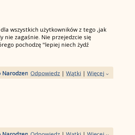
 dla wszystkich użytkowników z tego ,jak
 nie zagaśnie. Nie przejedzcie się
órego pochodzę "lepiej niech żydź
o Narodzenia!
Odpowiedz
|
Wątki
|
Więcej
o Narodzenia!
Odpowiedz
|
Wątki
|
Więcej