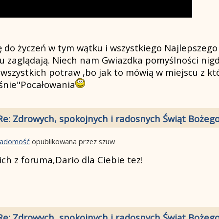
ię do życzeń w tym wątku i wszystkiego Najlepszego
tu zaglądają. Niech nam Gwiazdka pomyślności nigdy
 wszystkich potraw ,bo jak to mówią w miejscu z kt
kiśnie"Pocałowania
Re: Zdrowych, spokojnych i radosnych Świąt Bożeg
wiadomość
opublikowana przez szuw
ch z foruma,Dario dla Ciebie tez!
Re: Zdrowych, spokojnych i radosnych Świąt Bożeg