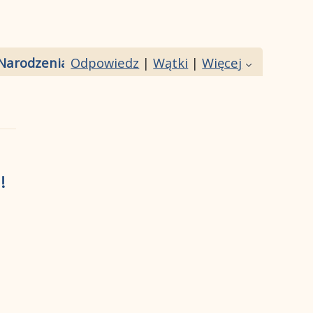
Narodzenia!
Odpowiedz
|
Wątki
|
Więcej
!