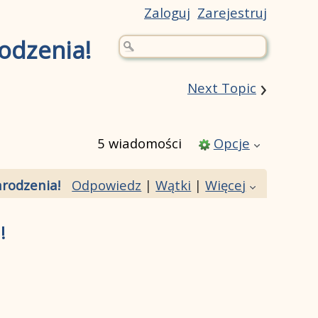
Zaloguj
Zarejestruj
odzenia!
›
Next Topic
5 wiadomości
Opcje
arodzenia!
Odpowiedz
|
Wątki
|
Więcej
!