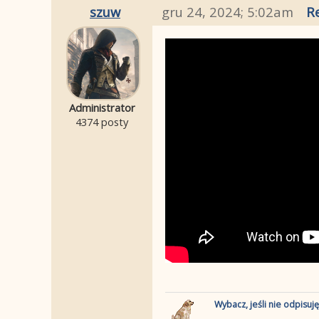
szuw
gru 24, 2024; 5:02am
R
Administrator
4374 posty
Wybacz, jeśli nie odpisuj