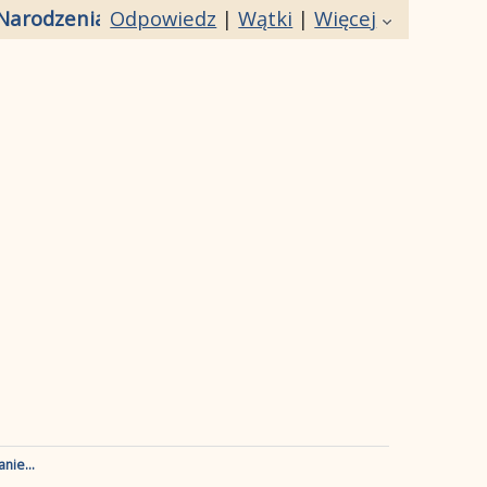
Narodzenia!
Odpowiedz
|
Wątki
|
Więcej
nie...