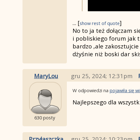
...
[
]
show rest of quote
No to ja też dołączam s
i pobliskiego forum jak 
bardzo ,ale zakosztujcie
dżyśnie niż boski dar s
MaryLou
gru 25, 2024; 12:31pm
W odpowiedzi na
pojawiła się 
Najlepszego dla wszystki
630 posty
Przyłaszczka
gru 25, 2024; 10:23pm