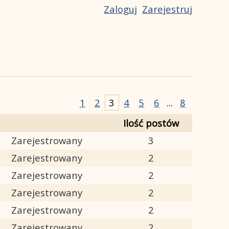
Zaloguj
Zarejestruj
1
2
3
4
5
6
...
8
Ilość postów
Zarejestrowany
3
Zarejestrowany
2
Zarejestrowany
2
Zarejestrowany
2
Zarejestrowany
2
Zarejestrowany
2