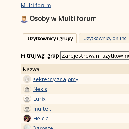
Multi forum
Osoby w Multi forum
Użytkownicy online
Użytkownicy i grupy
Filtruj wg. grup
Nazwa
sekretny znajomy
Nexis
Lurix
multek
Helcia
3grosze