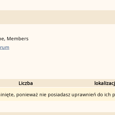
one, Members
forum
Liczba
lokalizac
nięte, ponieważ nie posiadasz uprawnień do ich p