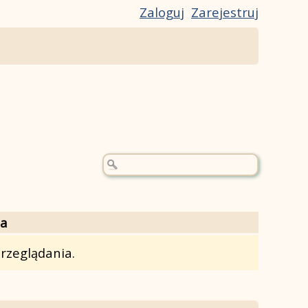
Zaloguj
Zarejestruj
ja
rzeglądania.