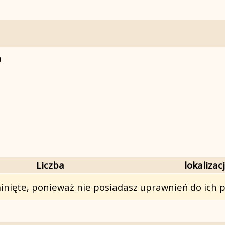
0
Liczba
lokalizac
nięte, ponieważ nie posiadasz uprawnień do ich p