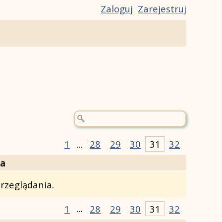
Zaloguj
Zarejestruj
1
...
28
29
30
31
32
ja
rzeglądania.
1
...
28
29
30
31
32