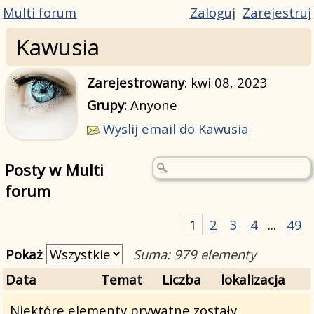
Multi forum
Zaloguj
Zarejestruj
Kawusia
Zarejestrowany
:
kwi 08, 2023
Grupy:
Anyone
Wyslij email do Kawusia
Posty w Multi
forum
1
2
3
4
...
49
Pokaż
Suma: 979 elementy
Data
Temat
Liczba
lokalizacja
Niektóre elementy prywatne zostały