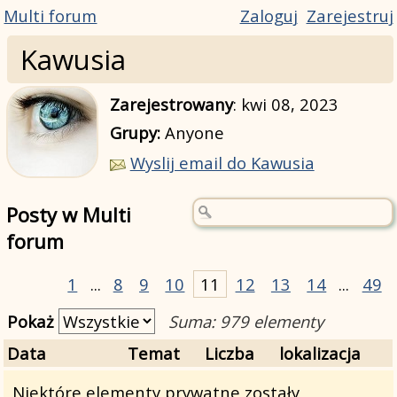
Multi forum
Zaloguj
Zarejestruj
Kawusia
Zarejestrowany
:
kwi 08, 2023
Grupy:
Anyone
Wyslij email do Kawusia
Posty w Multi
forum
1
...
8
9
10
11
12
13
14
...
49
Pokaż
Suma: 979 elementy
Data
Temat
Liczba
lokalizacja
Niektóre elementy prywatne zostały