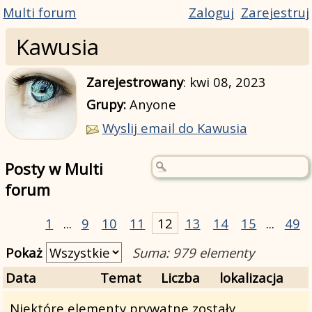
Multi forum
Zaloguj
Zarejestruj
Kawusia
Zarejestrowany
:
kwi 08, 2023
Grupy:
Anyone
Wyslij email do Kawusia
Posty w Multi
forum
1
...
9
10
11
12
13
14
15
...
49
Pokaż
Suma: 979 elementy
Data
Temat
Liczba
lokalizacja
Niektóre elementy prywatne zostały