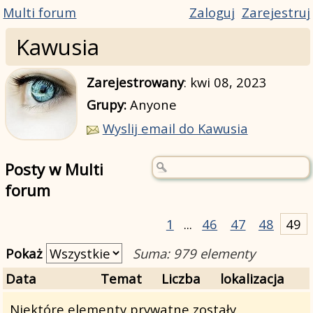
Multi forum
Zaloguj
Zarejestruj
Kawusia
Zarejestrowany
:
kwi 08, 2023
Grupy:
Anyone
Wyslij email do Kawusia
Posty w Multi
forum
1
...
46
47
48
49
Pokaż
Suma: 979 elementy
Data
Temat
Liczba
lokalizacja
Niektóre elementy prywatne zostały