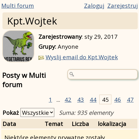
Multi forum
Zaloguj
Zarejestruj
Kpt.Wojtek
Zarejestrowany
:
sty 29, 2017
Grupy:
Anyone
Wyslij email do Kpt.Wojtek
Posty w Multi
forum
1
...
42
43
44
45
46
47
Pokaż
Suma: 935 elementy
Data
Temat
Liczba
lokalizacja
Niektóre elementy prywatne zostały