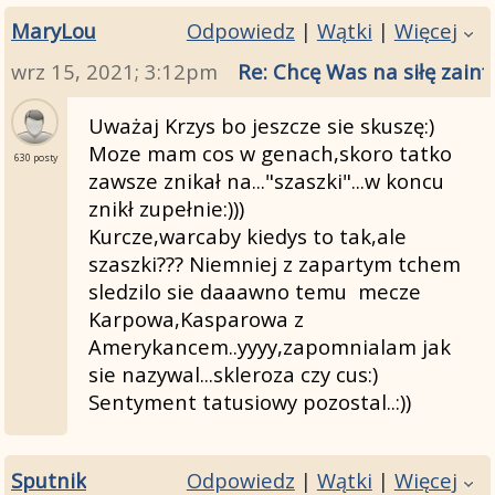
MaryLou
Odpowiedz
|
Wątki
|
Więcej
wrz 15, 2021; 3:12pm
Re: Chcę Was na siłę zainf
Uważaj Krzys bo jeszcze sie skuszę:)
Moze mam cos w genach,skoro tatko
630 posty
zawsze znikał na..."szaszki"...w koncu
znikł zupełnie:)))
Kurcze,warcaby kiedys to tak,ale
szaszki??? Niemniej z zapartym tchem
sledzilo sie daaawno temu mecze
Karpowa,Kasparowa z
Amerykancem..yyyy,zapomnialam jak
sie nazywal...skleroza czy cus:)
Sentyment tatusiowy pozostal..:))
Sputnik
Odpowiedz
|
Wątki
|
Więcej