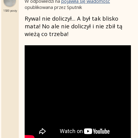
W odpowiedzi na
pojawiła się wiadomość
opublikowana przez Sputnik
1580 posty
Rywal nie doliczył... A był tak blisko
mata! No ale nie doliczył i nie zbił tą
wieżą co trzeba!