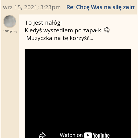
wrz 15, 2021; 3:23pm
Re: Chcę Was na siłę zainf
To jest nałóg!
Kiedyś wyszedłem po zapałki 🤫
1580 posty
Muzyczka na tę korzyść...