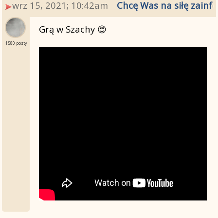
wrz 15, 2021; 10:42am
Chcę Was na siłę zainfe
Grą w Szachy 😍
1580 posty