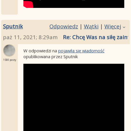
Sputnik
Odpowiedz
|
Wątki
|
Więcej
paż 11, 2021; 8:29am
Re: Chcę Was na siłę zainf
W odpowiedzi na
pojawiła się wiadomość
opublikowana przez Sputnik
1580 posty