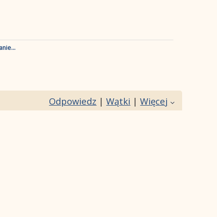
nie...
Odpowiedz
|
Wątki
|
Więcej