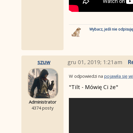
Wybacz, jeśli nie odpisuj
szuw
gru 01, 2019; 1:21am
R
W odpowiedzi na
pojawiła się 
"Tilt - Mówię Ci że"
Administrator
4374 posty