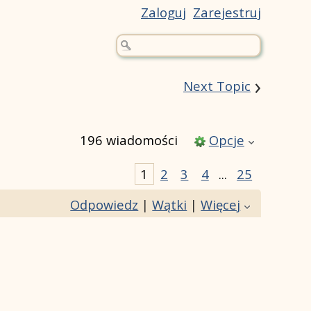
Zaloguj
Zarejestruj
›
Next Topic
196 wiadomości
Opcje
1
2
3
4
...
25
Odpowiedz
|
Wątki
|
Więcej