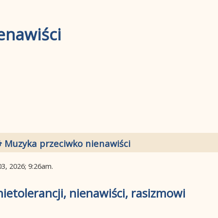
enawiści
 Muzyka przeciwko nienawiści
03, 2026; 9:26am
.
etolerancji, nienawiści, rasizmowi