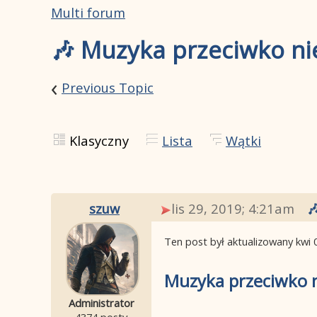
Multi forum
🎶 Muzyka przeciwko ni
‹
Previous Topic
Klasyczny
Lista
Wątki
szuw
lis 29, 2019; 4:21am

Ten post był aktualizowany
kwi 
Muzyka przeciwko ni
Administrator
4374 posty