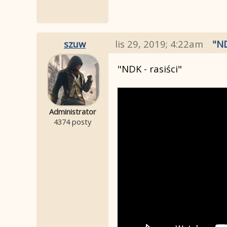
szuw
lis 29, 2019; 4:22am
"ND
"NDK - rasiści"
Administrator
4374 posty