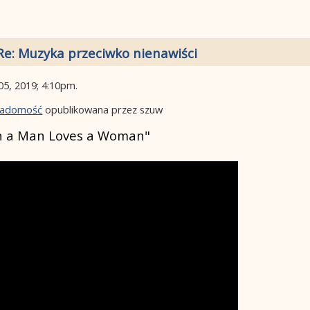
Re: Muzyka przeciwko nienawiści
05, 2019; 4:10pm
.
wiadomość
opublikowana przez szuw
en a Man Loves a Woman"