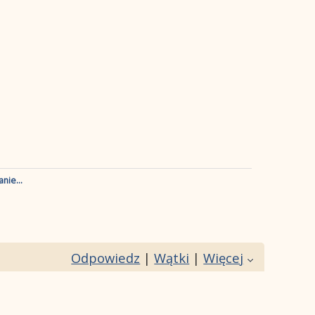
nie...
Odpowiedz
|
Wątki
|
Więcej