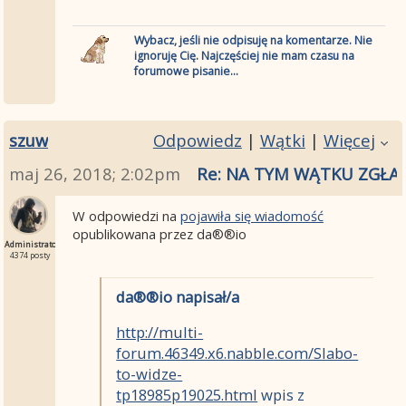
Wybacz, jeśli nie odpisuję na komentarze. Nie
ignoruję Cię. Najczęściej nie mam czasu na
forumowe pisanie...
szuw
Odpowiedz
|
Wątki
|
Więcej
maj 26, 2018; 2:02pm
Re: NA TYM WĄTKU ZGŁA
W odpowiedzi na
pojawiła się wiadomość
opublikowana przez da®®io
Administrator
4374 posty
da®®io napisał/a
http://multi-
forum.46349.x6.nabble.com/Slabo-
to-widze-
tp18985p19025.html
wpis z