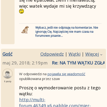
więc watek wydaje mi się krzywdzący
Wybacz, jeśli nie odpisuję na komentarze. Nie
ignoruję Cię. Najczęściej nie mam czasu na
forumowe pisanie...
Gość
Odpowiedz
|
Wątki
|
Więcej
maj 29, 2018; 2:19pm
Re: NA TYM WĄTKU ZGŁA
W odpowiedzi na
pojawiła się wiadomość
opublikowana przez szuw
6 posty
Proszę o wymoderowanie postu z tego
wątku:
http://multi-
forum.46349.x6.nabble.com/mier-