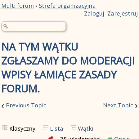
Multi forum
›
Strefa organizacyjna
Zaloguj
Zarejestruj
NA TYM WĄTKU
ZGŁASZAMY DO MODERACJI
WPISY ŁAMIĄCE ZASADY
FORUM.
‹
›
Previous Topic
Next Topic
Klasyczny
Lista
Wątki
38 wiadomości
Opcje