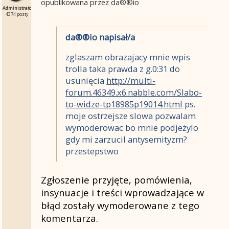
opublikowana przez da®®io
Administrator
4374 posty
da®®io napisał/a
zglaszam obrazajacy mnie wpis
trolla taka prawda z g.0:31 do
usunięcia
http://multi-
forum.46349.x6.nabble.com/Slabo-
to-widze-tp18985p19014.html
ps.
moje ostrzejsze slowa pozwalam
wymoderowac bo mnie podjeżylo
gdy mi zarzucil antysemityzm?
przestepstwo
Zgłoszenie przyjęte, pomówienia,
insynuacje i treści wprowadzające w
błąd zostały wymoderowane z tego
komentarza.