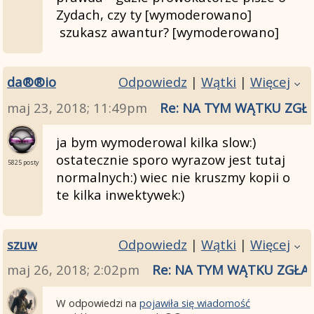
Zydach, czy ty [wymoderowano]
szukasz awantur? [wymoderowano]
da®®io
Odpowiedz
|
Wątki
|
Więcej
maj 23, 2018; 11:49pm
Re: NA TYM WĄTKU ZGŁ
ja bym wymoderowal kilka slow:)
ostatecznie sporo wyrazow jest tutaj
5825 posty
normalnych:) wiec nie kruszmy kopii o
te kilka inwektywek:)
szuw
Odpowiedz
|
Wątki
|
Więcej
maj 26, 2018; 2:02pm
Re: NA TYM WĄTKU ZGŁA
W odpowiedzi na
pojawiła się wiadomość