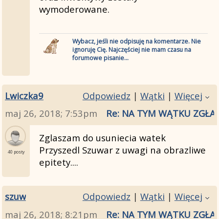
wymoderowane.
Wybacz, jeśli nie odpisuję na komentarze. Nie
ignoruję Cię. Najczęściej nie mam czasu na
forumowe pisanie...
Lwiczka9
Odpowiedz
|
Wątki
|
Więcej
maj 26, 2018; 7:53pm
Re: NA TYM WĄTKU ZGŁA
Zglaszam do usuniecia watek
Przyszedl Szuwar z uwagi na obrazliwe
40 posty
epitety....
szuw
Odpowiedz
|
Wątki
|
Więcej
maj 26, 2018; 8:21pm
Re: NA TYM WĄTKU ZGŁA