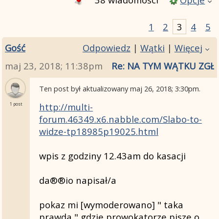
1
2
3
4
5
Gość
Odpowiedz
|
Wątki
|
Więcej
maj 23, 2018; 11:38pm
Re: NA TYM WĄTKU ZGŁ
Ten post był aktualizowany
maj 26, 2018; 3:30pm
.
http://multi-
1 post
forum.46349.x6.nabble.com/Slabo-to-
widze-tp18985p19025.html
wpis z godziny 12.43am do kasacji
da®®io napisał/a
pokaz mi [wymoderowano] " taka
prawda " gdzie prowokatorze pisze o