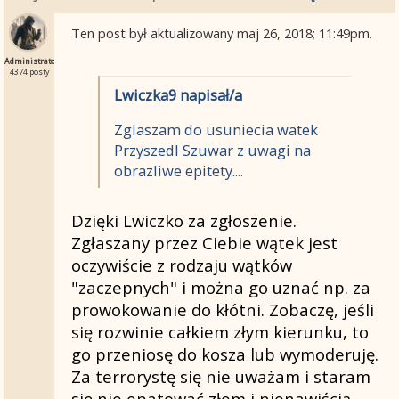
Ten post był aktualizowany
maj 26, 2018; 11:49pm
.
Administrator
4374 posty
Lwiczka9 napisał/a
Zglaszam do usuniecia watek
Przyszedl Szuwar z uwagi na
obrazliwe epitety....
Dzięki Lwiczko za zgłoszenie.
Zgłaszany przez Ciebie wątek jest
oczywiście z rodzaju wątków
"zaczepnych" i można go uznać np. za
prowokowanie do kłótni. Zobaczę, jeśli
się rozwinie całkiem złym kierunku, to
go przeniosę do kosza lub wymoderuję.
Za terrorystę się nie uważam i staram
się nie epatować złem i nienawiścią,