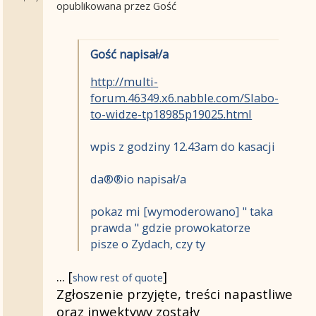
opublikowana przez Gość
Gość napisał/a
http://multi-
forum.46349.x6.nabble.com/Slabo-
to-widze-tp18985p19025.html
wpis z godziny 12.43am do kasacji
da®®io napisał/a
pokaz mi [wymoderowano] " taka
prawda " gdzie prowokatorze
pisze o Zydach, czy ty
[wymoderowano] szukasz
...
[
]
awantur? [wymoderowano]
show rest of quote
Zgłoszenie przyjęte, treści napastliwe
oraz inwektywy zostały