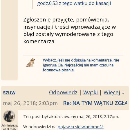
godz.0:53 z tego watku do kasacji
Zgłoszenie przyjęte, pomówienia,
insynuacje i treści wprowadzające w
błąd zostały wymoderowane z tego
komentarza..
Wybacz, jeśli nie odpisuję na komentarze. Nie
ignoruję Cię. Najczęściej nie mam czasu na
forumowe pisanie...
szuw
Odpowiedz
|
Wątki
|
Więcej
maj 26, 2018; 2:03pm
Re: NA TYM WĄTKU ZGŁA
Ten post był aktualizowany
maj 26, 2018; 2:17pm
.
W odpowiedzi na
pojawiła się wiadomość
Administrator
4374 posty