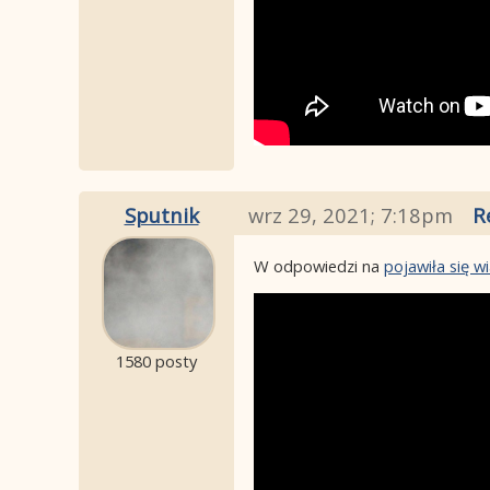
Sputnik
wrz 29, 2021; 7:18pm
R
W odpowiedzi na
pojawiła się 
1580 posty