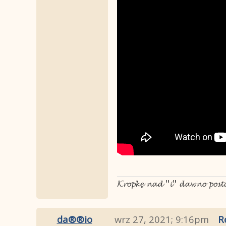
𝓚𝓻𝓸𝓹𝓴𝓮̨ 𝓷𝓪𝓭 "𝓲" 𝓭𝓪𝔀𝓷𝓸 𝓹𝓸𝓼
da®®io
wrz 27, 2021; 9:16pm
R