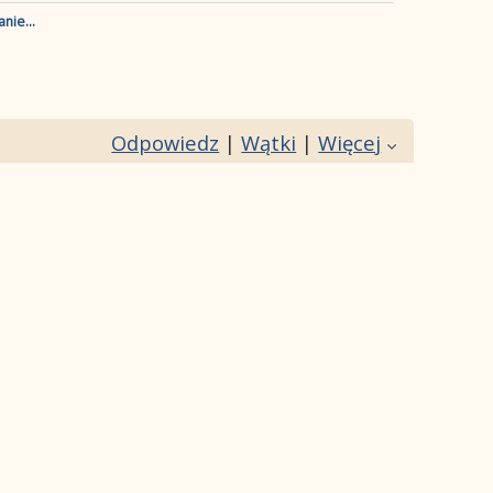
nie...
Odpowiedz
|
Wątki
|
Więcej