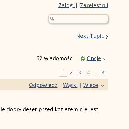
Zaloguj
Zarejestruj
›
Next Topic
62 wiadomości
Opcje
1
2
3
4
...
8
Odpowiedz
|
Wątki
|
Więcej
ale dobry deser przed kotletem nie jest