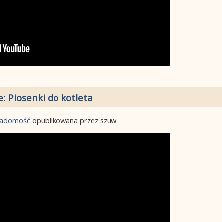
e: Piosenki do kotleta
wiadomość
opublikowana przez szuw