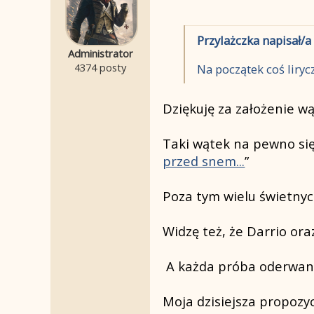
Przylażczka napisał/a
Administrator
4374 posty
Na początek coś liryc
Dziękuję za założenie w
Taki wątek na pewno si
przed snem...
”
Poza tym wielu świetnyc
Widzę też, że Darrio or
A każda próba oderwania 
Moja dzisiejsza propozyc