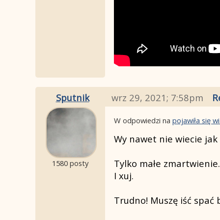
Sputnik
wrz 29, 2021; 7:58pm
R
W odpowiedzi na
pojawiła się 
Wy nawet nie wiecie jak
Tylko małe zmartwienie.
1580 posty
I xuj.
Trudno! Muszę iść spać