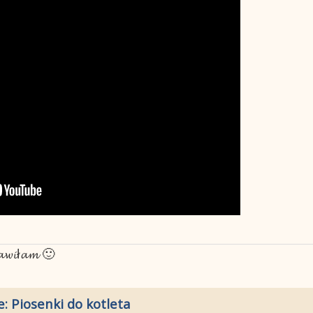
𝓽𝓪𝔀𝓲ł𝓪𝓶 🙂
e: Piosenki do kotleta