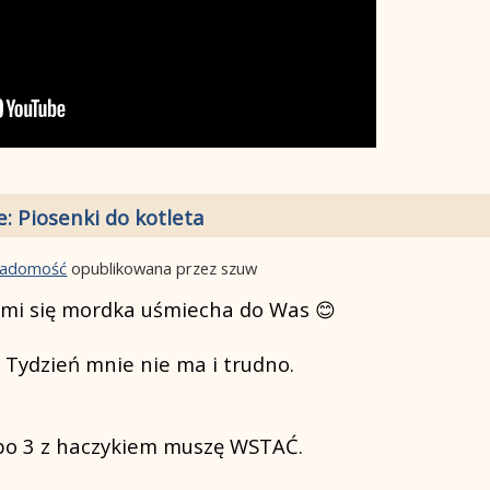
e: Piosenki do kotleta
wiadomość
opublikowana przez szuw
 mi się mordka uśmiecha do Was 😊
 Tydzień mnie nie ma i trudno.
 bo 3 z haczykiem muszę WSTAĆ.