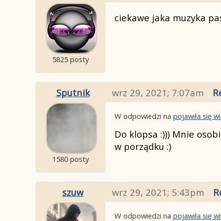
ciekawe jaka muzyka pasu
5825 posty
Sputnik
wrz 29, 2021; 7:07am
R
W odpowiedzi na
pojawiła się 
Do klopsa :))) Mnie osob
w porządku :)
1580 posty
szuw
wrz 29, 2021; 5:43pm
R
W odpowiedzi na
pojawiła się 