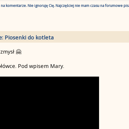
ę na komentarze. Nie ignoruję Cię. Najczęściej nie mam czasu na forumowe pisa
e: Piosenki do kotleta
zmysł 🤗
ołówce. Pod wpisem Mary.