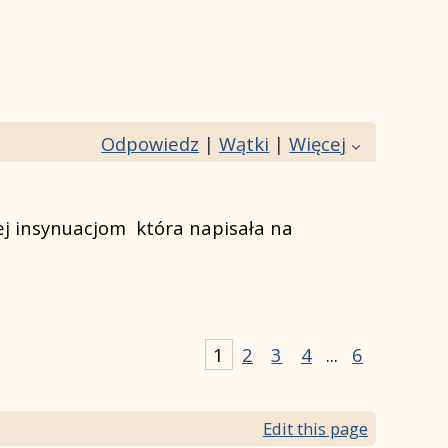
Odpowiedz
|
Wątki
|
Więcej
ej insynuacjom która napisała na
1
2
3
4
...
6
Edit this page