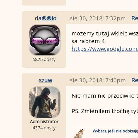
da®®io
sie 30, 2018; 7:32pm
Re
mozemy tutaj wkleic wsz
sa raptem 4
https://www.google.co
5825 posty
szuw
sie 30, 2018; 7:40pm
Re
Nie mam nic przeciwko t
PS. Zmieniłem trochę tytu
Administrator
4374 posty
Wybacz, jeśli nie odpisuj