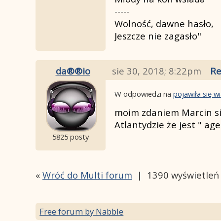
-----
Wolność, dawne hasło,
Jeszcze nie zagasło"
da®®io
sie 30, 2018; 8:22pm
Re
W odpowiedzi na
pojawiła się 
moim zdaniem Marcin si
Atlantydzie że jest " a
5825 posty
«
Wróć do Multi forum
|
1390 wyświetleń
Free forum by Nabble