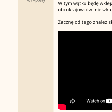
W tym wątku będę wklejał
obcokrajowców mieszkają
Zacznę od tego znalezis