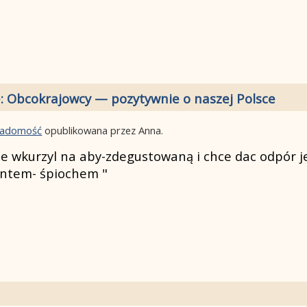
: Obcokrajowcy — pozytywnie o naszej Polsce
wiadomość
opublikowana przez Anna.
e wkurzyl na aby-zdegustowaną i chce dac odpór j
gentem- śpiochem "