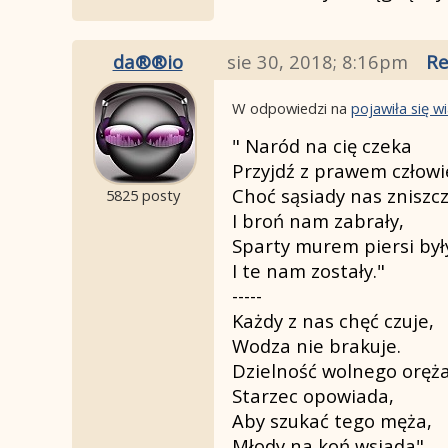
da®®io
sie 30, 2018; 8:16pm
Re
W odpowiedzi na
pojawiła się 
" Naród na cię czeka
Przyjdź z prawem człowi
Choć sąsiady nas zniszcz
5825 posty
I broń nam zabrały,
Sparty murem piersi był
I te nam zostały."
-----
Każdy z nas chęć czuje,
Wodza nie brakuje.
Dzielność wolnego oręża
Starzec opowiada,
Aby szukać tego męża,
Młody na koń wsiada"