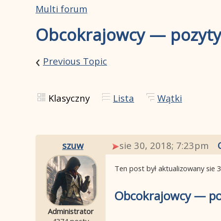
Multi forum
Obcokrajowcy — pozytyw
‹
Previous Topic
Klasyczny
Lista
Wątki
szuw
sie 30, 2018; 7:23pm
Ten post był aktualizowany
sie 
Obcokrajowcy — poz
Administrator
4374 posty