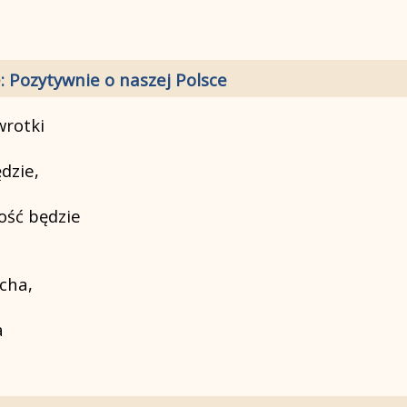
: Pozytywnie o naszej Polsce
wrotki
ędzie,
ość będzie
ucha,
a