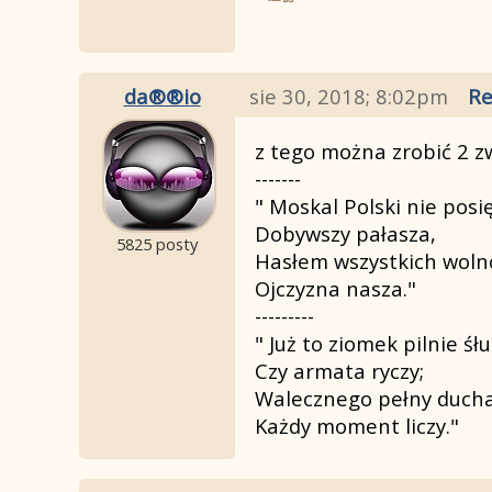
da®®io
sie 30, 2018; 8:02pm
Re
z tego można zrobić 2 z
-------
" Moskal Polski nie posi
Dobywszy pałasza,
5825 posty
Hasłem wszystkich woln
Ojczyzna nasza."
---------
" Już to ziomek pilnie śł
Czy armata ryczy;
Walecznego pełny duch
Każdy moment liczy."