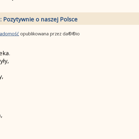
: Pozytywnie o naszej Polsce
wiadomość
opublikowana przez da®®io
eka.
yły,
y,
,