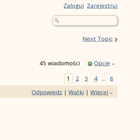
Zaloguj
Zarejestruj
›
Next Topic
45 wiadomości
Opcje
1
2
3
4
...
6
Odpowiedz
|
Wątki
|
Więcej