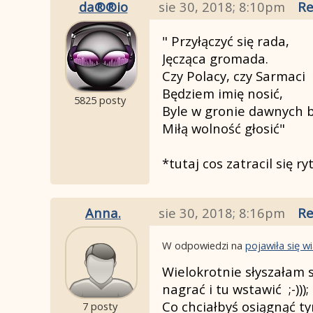
da®®io
sie 30, 2018; 8:10pm
Re
" Przyłączyć się rada,
Jęcząca gromada.
Czy Polacy, czy Sarmaci
Będziem imię nosić,
5825 posty
Byle w gronie dawnych b
Miłą wolność głosić"
*tutaj cos zatracil się 
Anna.
sie 30, 2018; 8:16pm
Re
W odpowiedzi na
pojawiła się 
Wielokrotnie słyszałam 
nagrać i tu wstawić ;-)))
Co chciałbyś osiągnąć t
7 posty