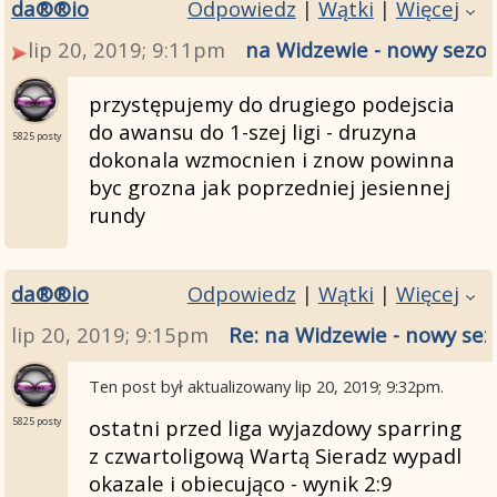
da®®io
Odpowiedz
|
Wątki
|
Więcej
lip 20, 2019; 9:11pm
na Widzewie - nowy sezon
przystępujemy do drugiego podejscia
do awansu do 1-szej ligi - druzyna
5825 posty
dokonala wzmocnien i znow powinna
byc grozna jak poprzedniej jesiennej
rundy
da®®io
Odpowiedz
|
Wątki
|
Więcej
lip 20, 2019; 9:15pm
Re: na Widzewie - nowy sez
Ten post był aktualizowany
lip 20, 2019; 9:32pm
.
ostatni przed liga wyjazdowy sparring
5825 posty
z czwartoligową Wartą Sieradz wypadl
okazale i obiecująco - wynik 2:9