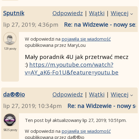
Sputnik
Odpowiedz
|
Wątki
|
Więcej
lip 27, 2019; 4:36pm
Re: na Widzewie - nowy sez
W odpowiedzi na
pojawiła się wiadomość
opublikowana przez MaryLou
129 posty
Mały poradnik 4U jak przetrwać mecz
:)
https://m.youtube.com/watch?
v=AY_aK6-Fo1U&feature=youtu.be
da®®io
Odpowiedz
|
Wątki
|
Więcej
lip 27, 2019; 10:34pm
Re: na Widzewie - nowy se
Ten post był aktualizowany
lip 27, 2019; 10:51pm
.
W odpowiedzi na
pojawiła się wiadomość
5825 posty
opublikowana przez da®®io