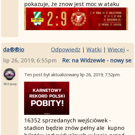
pokazuje, że znow jest moc w ataku
da®®io
Odpowiedz
|
Wątki
|
Więcej
lip 26, 2019; 6:55pm
Re: na Widzewie - nowy sez
Ten post był aktualizowany
lip 26, 2019; 7:52pm
.
5825 posty
16352 sprzedanych wejściówek -
stadion będzie znów pełny ale kupno