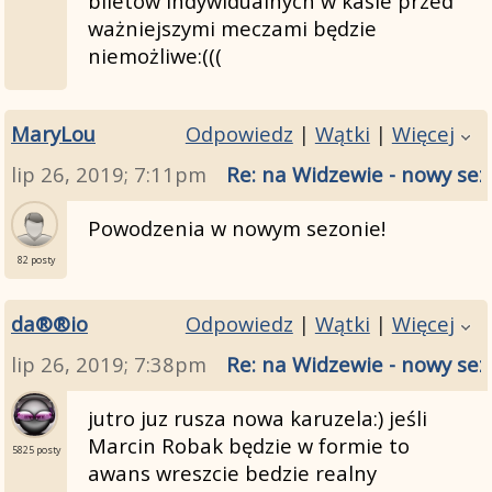
biletów indywidualnych w kasie przed
ważniejszymi meczami będzie
niemożliwe:(((
MaryLou
Odpowiedz
|
Wątki
|
Więcej
lip 26, 2019; 7:11pm
Re: na Widzewie - nowy sez
Powodzenia w nowym sezonie!
82 posty
da®®io
Odpowiedz
|
Wątki
|
Więcej
lip 26, 2019; 7:38pm
Re: na Widzewie - nowy sez
jutro juz rusza nowa karuzela:) jeśli
Marcin Robak będzie w formie to
5825 posty
awans wreszcie bedzie realny