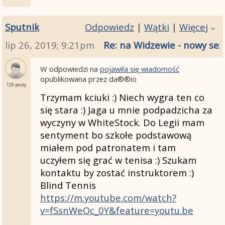
Sputnik
Odpowiedz
|
Wątki
|
Więcej
lip 26, 2019; 9:21pm
Re: na Widzewie - nowy sez
W odpowiedzi na
pojawiła się wiadomość
opublikowana przez da®®io
129 posty
Trzymam kciuki :) Niech wygra ten co
się stara :) Jaga u mnie podpadzicha za
wyczyny w WhiteStock. Do Legii mam
sentyment bo szkołe podstawową
miałem pod patronatem i tam
uczyłem się grać w tenisa :) Szukam
kontaktu by zostać instruktorem :)
Blind Tennis
https://m.youtube.com/watch?
v=fSsnWeOc_0Y&feature=youtu.be