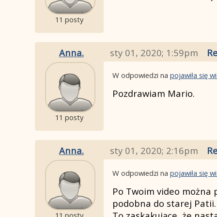
11 posty
Anna.
sty 01, 2020; 1:59pm
Re
W odpowiedzi na
pojawiła się 
Pozdrawiam Mario.
11 posty
Anna.
sty 01, 2020; 2:16pm
Re
W odpowiedzi na
pojawiła się 
Po Twoim video można pow
podobna do starej Patii.
To zaskakujące, że nasta
11 posty