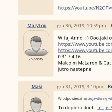
https://youtu.be/N2OP
MaryLou
gru 30, 2019; 10:59pm
Witaj Anno! :-) Ooo,jak
https://www.youtube.c
https://www.youtube.c
0:31 / 4:16
75 posty
Malcolm McLaren & Cath
Jutro nastepne....
Mała
gru 31, 2019; 3:10pm
R
W odpowiedzi na
pojawiła się 
To dopiero duet:
https: