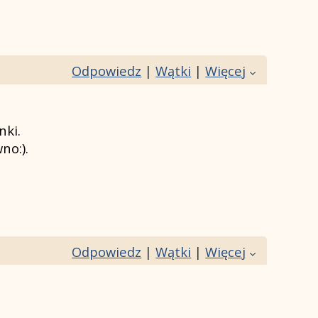
Odpowiedz
|
Wątki
|
Więcej
nki.
no:).
Odpowiedz
|
Wątki
|
Więcej