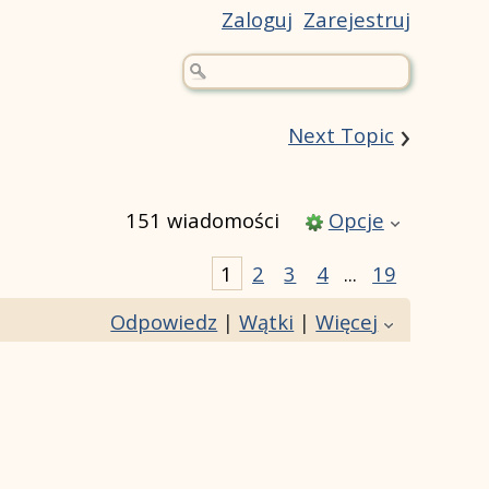
Zaloguj
Zarejestruj
›
Next Topic
151 wiadomości
Opcje
1
2
3
4
...
19
Odpowiedz
|
Wątki
|
Więcej