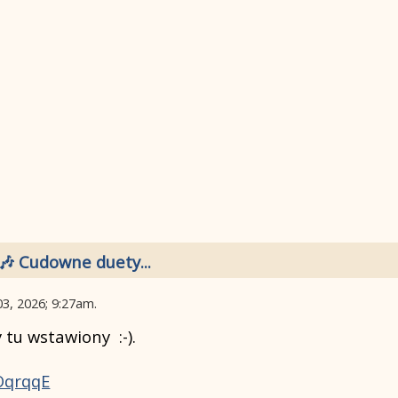
🎶 Cudowne duety...
03, 2026; 9:27am
.
 tu wstawiony :-).
OqrqqE