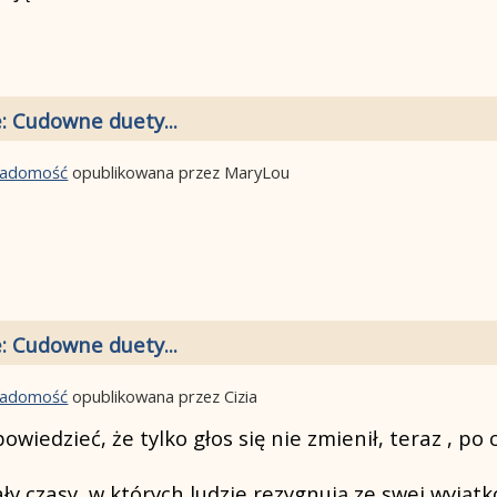
: Cudowne duety...
wiadomość
opublikowana przez MaryLou
: Cudowne duety...
wiadomość
opublikowana przez Cizia
iedzieć, że tylko głos się nie zmienił, teraz , po 
ły czasy, w których ludzie rezygnują ze swej wyjąt