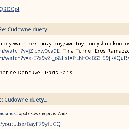
VQBDQoI
Re: Cudowne duety...
i cudny wateczek muzyczny,swietny pomysł na konco
om/watch?v=jZIoxw0ca9E
Tina Turner Eros Ramazzo
om/watch?v=x-E7s9vZ-_o&list=PLNfOcBS3i59jKXQuR
erine Deneuve - Paris Paris
e: Cudowne duety...
wiadomość
opublikowana przez Anna.
//youtu.be/BayF79ylUCQ