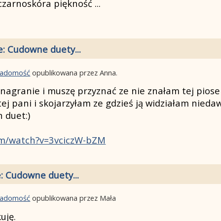
czarnoskóra piękność ...
e: Cudowne duety...
wiadomość
opublikowana przez Anna.
nagranie i muszę przyznać ze nie znałam tej piose
tej pani i skojarzyłam ze gdzieś ją widziałam niedaw
 duet:)
om/watch?v=3vciczW-bZM
: Cudowne duety...
wiadomość
opublikowana przez Mała
uję.