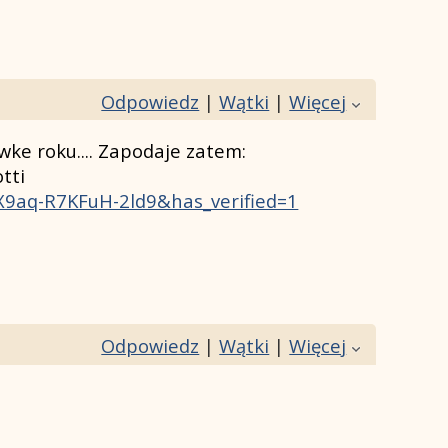
Odpowiedz
|
Wątki
|
Więcej
wke roku.... Zapodaje zatem:
tti
X9aq-R7KFuH-2ld9&has_verified=1
Odpowiedz
|
Wątki
|
Więcej