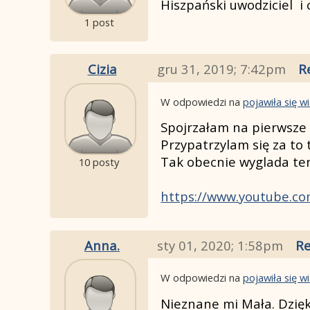
Hiszpański uwodziciel i 
1 post
Cizia
gru 31, 2019; 7:42pm
R
W odpowiedzi na
pojawiła się 
Spojrzałam na pierwsze 
Przypatrzylam się za to 
Tak obecnie wyglada ten
10 posty
https://www.youtube.c
Anna.
sty 01, 2020; 1:58pm
Re
W odpowiedzi na
pojawiła się 
Nieznane mi Mała. Dzięk