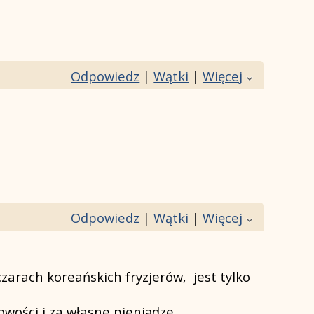
Odpowiedz
|
Wątki
|
Więcej
Odpowiedz
|
Wątki
|
Więcej
czarach koreańskich fryzjerów, jest tylko
kowości i za własne pieniądze