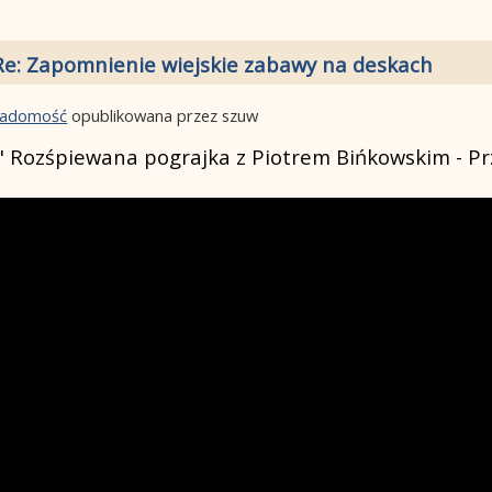
Re: Zapomnienie wiejskie zabawy na deskach
wiadomość
opublikowana przez szuw
" Rozśpiewana pograjka z Piotrem Bińkowskim - Pr