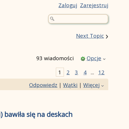
Zaloguj
Zarejestruj
›
Next Topic
93 wiadomości
Opcje
1
2
3
4
...
12
Odpowiedz
|
Wątki
|
Więcej
) bawiła się na deskach