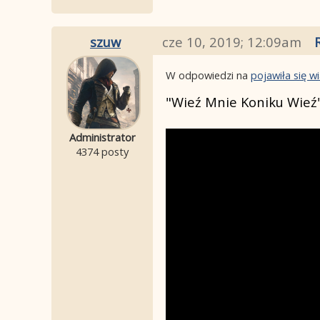
szuw
cze 10, 2019; 12:09am
W odpowiedzi na
pojawiła się 
"Wieź Mnie Koniku Wieź
Administrator
4374 posty