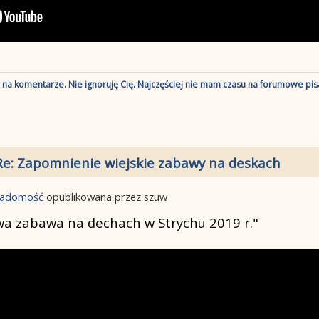
ę na komentarze. Nie ignoruję Cię. Najczęściej nie mam czasu na forumowe pisa
Re: Zapomnienie wiejskie zabawy na deskach
wiadomość
opublikowana przez szuw
wa zabawa na dechach w Strychu 2019 r."