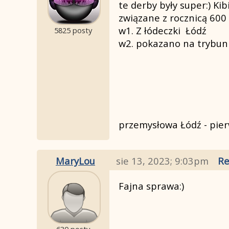
te derby były super:) K
związane z rocznicą 600 
w1. Z łódeczki Łódź
5825 posty
w2. pokazano na trybunie
przemysłowa Łódź - pie
MaryLou
sie 13, 2023; 9:03pm
Re
Fajna sprawa:)
630 posty