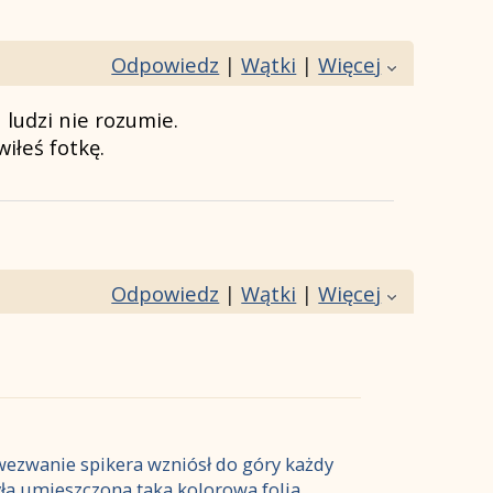
Odpowiedz
|
Wątki
|
Więcej
 ludzi nie rozumie.
iłeś fotkę.
Odpowiedz
|
Wątki
|
Więcej
a wezwanie spikera wzniósł do góry każdy
yła umieszczona taka kolorowa folia,