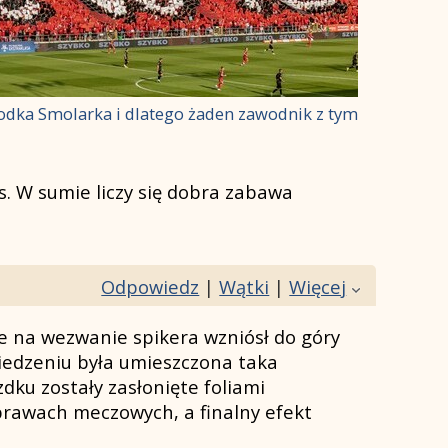
odka Smolarka i dlatego żaden zawodnik z tymi
s. W sumie liczy się dobra zabawa
Odpowiedz
|
Wątki
|
Więcej
óre na wezwanie spikera wzniósł do góry
 siedzeniu była umieszczona taka
dku zostały zasłonięte foliami
oprawach meczowych, a finalny efekt