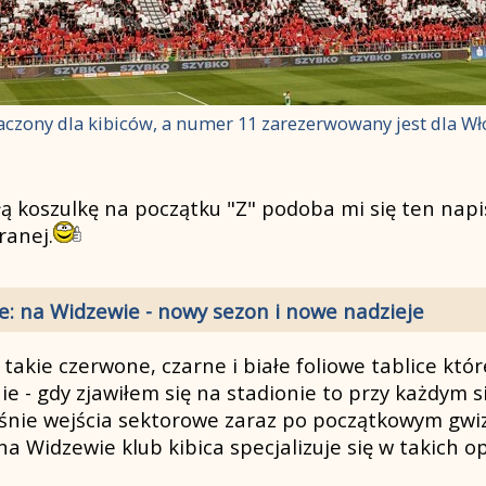
aczony dla kibiców, a numer 11 zarezerwowany jest dla Wł
łą koszulkę na początku "Z" podoba mi się ten napi
ranej.
e: na Widzewie - nowy sezon i nowe nadzieje
ko takie czerwone, czarne i białe foliowe tablice kt
nie - gdy zjawiłem się na stadionie to przy każdym
eśnie wejścia sektorowe zaraz po początkowym gwiz
na Widzewie klub kibica specjalizuje się w takich 