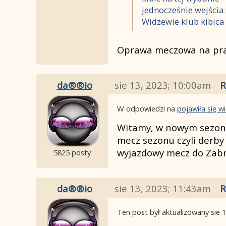
jednocześnie wejścia
Widzewie klub kibica 
Oprawa meczowa na pra
da®®io
sie 13, 2023; 10:00am
R
W odpowiedzi na
pojawiła się 
Witamy, w nowym sezonie
mecz sezonu czyli derby
wyjazdowy mecz do Zab
5825 posty
da®®io
sie 13, 2023; 11:43am
R
Ten post był aktualizowany
sie 