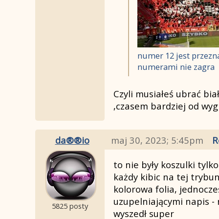
numer 12 jest przezn
numerami nie zagra
Czyli musiałeś ubrać bia
,czasem bardziej od wyg
da®®io
maj 30, 2023; 5:45pm
R
to nie były koszulki tyl
każdy kibic na tej trybu
kolorowa folia, jednocz
uzupelniającymi napis - 
5825 posty
wyszedł super