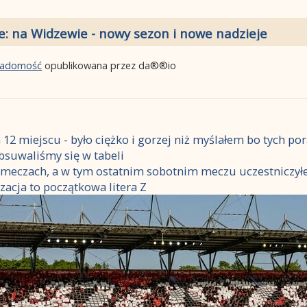
e: na Widzewie - nowy sezon i nowe nadzieje
wiadomość
opublikowana przez da®®io
 12 miejscu - było ciężko i gorzej niż myślałem bo tych po
bsuwaliśmy się w tabeli
 meczach, a w tym ostatnim sobotnim meczu uczestniczył
izacja to początkowa litera Z