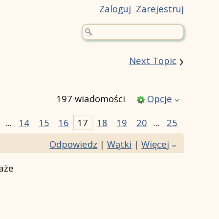
Zaloguj
Zarejestruj
›
Next Topic
197 wiadomości
Opcje
...
14
15
16
17
18
19
20
...
25
Odpowiedz
|
Wątki
|
Więcej
każe