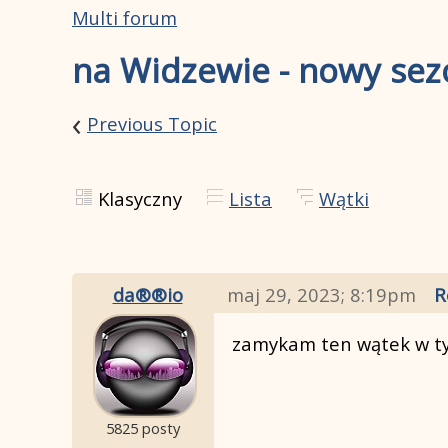
Multi forum
na Widzewie - nowy sez
‹
Previous Topic
Klasyczny
Lista
Wątki
da®®io
maj 29, 2023; 8:19pm
R
zamykam ten wątek w tym
5825 posty