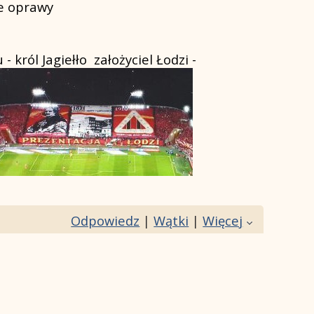
we oprawy
 król Jagiełło założyciel Łodzi -
Odpowiedz
|
Wątki
|
Więcej