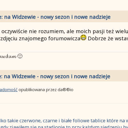
e: na Widzewie - nowy sezon i nowe nadzieje
a oczywiście nie rozumiem, ale moich pasji też wielu
a zdjęciu znajomego forumowicza
Dobrze że wstaw
𝓽𝓪𝔀𝓲ł𝓪𝓶 🙂
: na Widzewie - nowy sezon i nowe nadzieje
wiadomość
opublikowana przez da®®io
ylko takie czerwone, czarne i białe foliowe tablice które n
 - gdy zjawiłem się na stadionie to przy każdym siedzeniu b