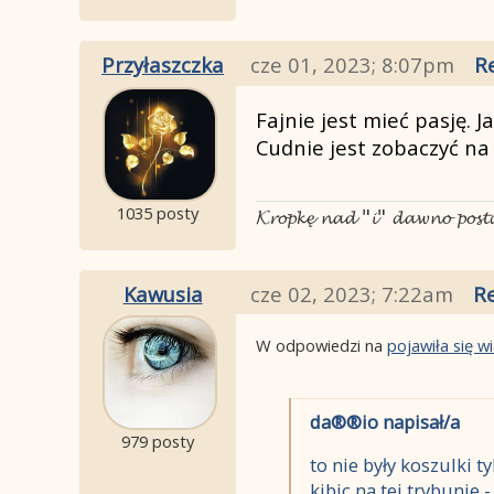
Przyłaszczka
cze 01, 2023; 8:07pm
R
Fajnie jest mieć pasję. J
Cudnie jest zobaczyć n
1035 posty
𝓚𝓻𝓸𝓹𝓴𝓮̨ 𝓷𝓪𝓭 "𝓲" 𝓭𝓪𝔀𝓷𝓸 𝓹𝓸𝓼
Kawusia
cze 02, 2023; 7:22am
Re
W odpowiedzi na
pojawiła się 
da®®io napisał/a
979 posty
to nie były koszulki t
kibic na tej trybunie