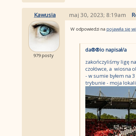
Kawusia
maj 30, 2023; 8:19am
R
W odpowiedzi na
pojawiła się 
da®®io napisał/a
979 posty
zakończyliśmy ligę na
czołówce, a wiosna o
- w sumie byłem na 3
trybunie - moja lokal