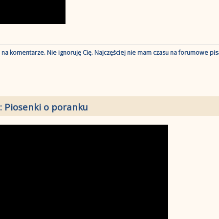
ę na komentarze. Nie ignoruję Cię. Najczęściej nie mam czasu na forumowe pisa
: Piosenki o poranku