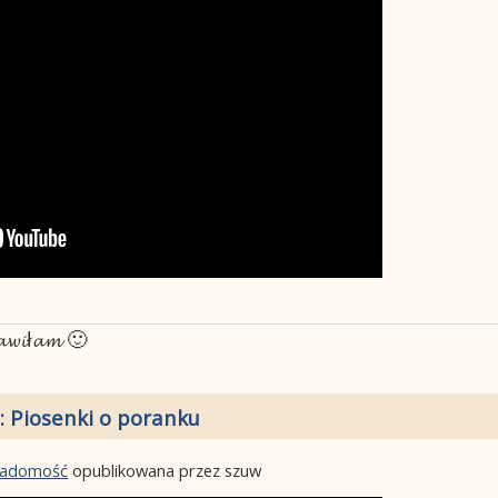
𝓽𝓪𝔀𝓲ł𝓪𝓶 🙂
: Piosenki o poranku
wiadomość
opublikowana przez szuw