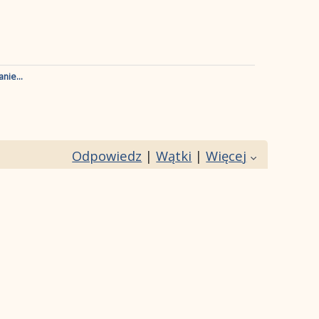
nie...
Odpowiedz
|
Wątki
|
Więcej