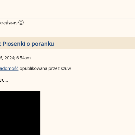
𝓽𝓪𝔀𝓲ł𝓪𝓶 🙂
: Piosenki o poranku
06, 2024; 6:54am
.
wiadomość
opublikowana przez szuw
c...