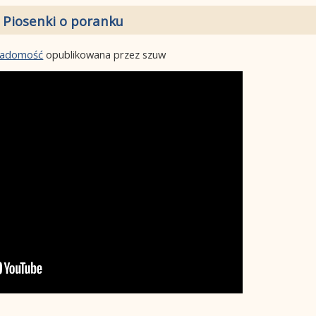
 Piosenki o poranku
wiadomość
opublikowana przez szuw