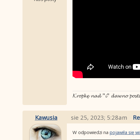
𝓚𝓻𝓸𝓹𝓴𝓮̨ 𝓷𝓪𝓭 "𝓲" 𝓭𝓪𝔀𝓷𝓸 𝓹𝓸𝓼
Kawusia
sie 25, 2023; 5:28am
Re
W odpowiedzi na
pojawiła się 