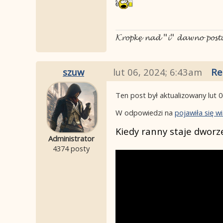
𝓚𝓻𝓸𝓹𝓴𝓮̨ 𝓷𝓪𝓭 "𝓲" 𝓭𝓪𝔀𝓷𝓸 𝓹𝓸𝓼
szuw
lut 06, 2024; 6:43am
Re
Ten post był aktualizowany
lut 
W odpowiedzi na
pojawiła się 
Kiedy ranny staje dworze
Administrator
4374 posty