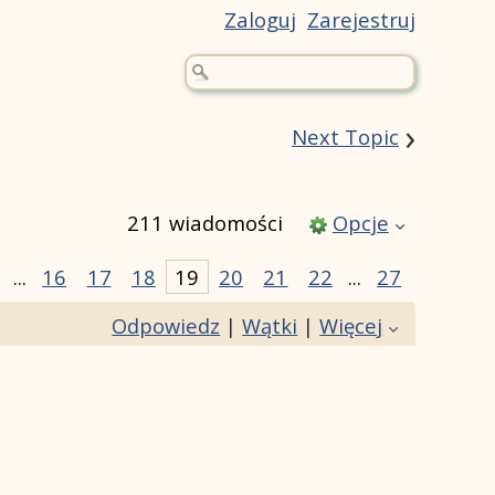
Zaloguj
Zarejestruj
›
Next Topic
211 wiadomości
Opcje
...
16
17
18
19
20
21
22
...
27
Odpowiedz
|
Wątki
|
Więcej