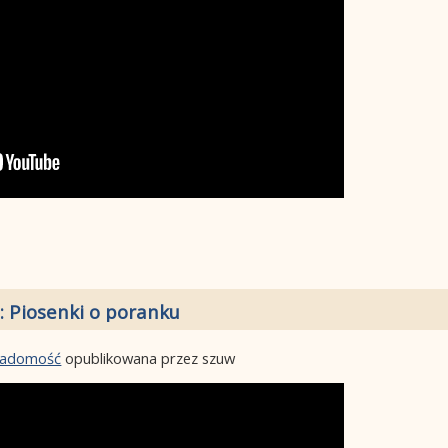
: Piosenki o poranku
wiadomość
opublikowana przez szuw