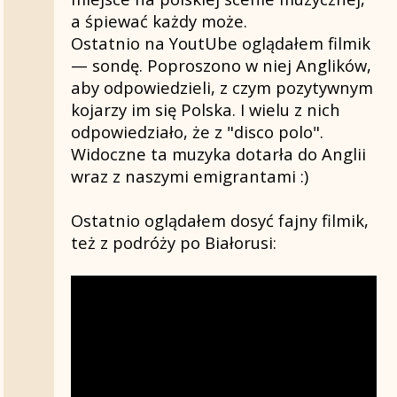
tam naprawde nie czuja sie
a śpiewać każdy może.
wolni.Przynajmniej mlodzi,bo
Ostatnio na YoutUbe oglądałem filmik
starsi z sentymentem warcaja do
— sondę. Poproszono w niej Anglików,
dawnych lat i papa
aby odpowiedzieli, z czym pozytywnym
Lukaszenka...jest dobry...///
kojarzy im się Polska. I wielu z nich
Miasta czyste,zielen,malo ludzi...i
odpowiedziało, że z "disco polo".
bieda. Szerokie ulice,malo
Widoczne ta muzyka dotarła do Anglii
pojazdów..Minsk z rozmachem.
wraz z naszymi emigrantami :)
Ale hotele w kt bylismy
b.przyzwoite i nigdzie nie bylo
"oczek"....co nawet w
Ostatnio oglądałem dosyć fajny filmik,
przewodnikach mowi sie,ze
też z podróży po Białorusi:
wszedzie są////
Znalazlam film z miejsc gdzie
bylismy:
https://www.youtube.com/watch?
v=uE-Ezi_9SG0
No tak to nie watek o
podrozach:)))I jeszcze Minsk w