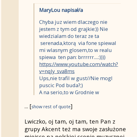
MaryLou napisał/a
Chyba juz wiem dlaczego nie
jestem z tym od grajkie:)) Nie
wiedzialam do teraz ze ta
serenada,ktorą via fone spiewal
mi wlasnym glosem,to w realu
spiewa ten pan: brrrrrr.....:))))
https://www.youtube.com/watch?
v=nqJy_sva8ms
Ups,nie trafil w gust//Nie mogl
puscic Pod buda?;)
A na serio,to w Grodnie w
przejsciu podziemnym
...
[
]
spotkalismy grupe grajków
show rest of quote
mlodych studentow
wyspiewujacych piosenki
Lwiczko, oj tam, oj tam, ten Pan z
bialoruskie kontestujace...Az
grupy Akcent też ma swoje zasłużone
zimno sie zrobilo od tego....Oni
miejsce na polskiej scenie muzycznej,