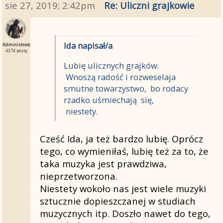
sie 27, 2019; 2:42pm
Re: Uliczni grajkowie
Ida napisał/a
Administrator
4374 posty
Lubię ulicznych grajków.
Wnoszą radość i rozweselaja
smutne towarzystwo, bo rodacy
rzadko uśmiechają się,
niestety.
Cześć Ida, ja też bardzo lubię. Oprócz
tego, co wymieniłaś, lubię też za to, że
taka muzyka jest prawdziwa,
nieprzetworzona.
Niestety wokoło nas jest wiele muzyki
sztucznie dopieszczanej w studiach
muzycznych itp. Doszło nawet do tego,