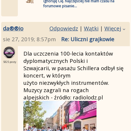
ignoruję Cię. Najczęściej nie mam czasu na
forumowe pisanie...
da®®io
Odpowiedz
|
Wątki
|
Więcej
sie 27, 2019; 8:57pm
Re: Uliczni grajkowie
Dla uczczenia 100-lecia kontaktów
dyplomatycznych Polski i
5825 posty
Szwajcarii, w pasażu Schillera odbył się
koncert, w którym
użyto niezwykłych instrumentów.
Muzycy zagrali na rogach
alpejskich - źródło: radiolodz.pl