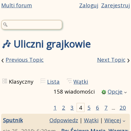
Multi forum
Zaloguj
Zarejestruj
🎶 Uliczni grajkowie
‹
›
Previous Topic
Next Topic
Klasyczny
Lista
Wątki
158 wiadomości
Opcje
1
2
3
4
5
6
7
...
20
Sputnik
Odpowiedz
|
Wątki
|
Więcej
sie 25, 2019; 6:20pm
Re: Śpiewa Maria, Warszaw