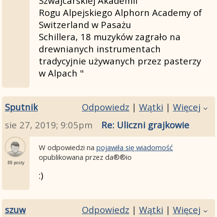
Szwajcarskiej Akademii
Rogu Alpejskiego Alphorn Academy of
Switzerland w Pasażu
Schillera, 18 muzyków zagrało na
drewnianych instrumentach
tradycyjnie używanych przez pasterzy
w Alpach "
Sputnik
Odpowiedz
|
Wątki
|
Więcej
sie 27, 2019; 9:05pm
Re: Uliczni grajkowie
W odpowiedzi na
pojawiła się wiadomość
opublikowana przez da®®io
88 posty
:)
szuw
Odpowiedz
|
Wątki
|
Więcej