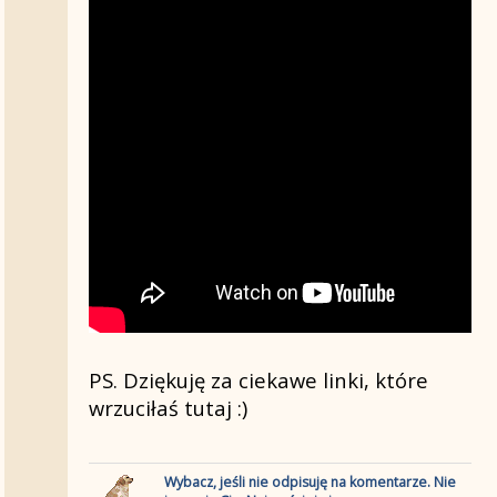
wersji mlodziezowej:
https://www.youtube.com/watch?
v=Y4SGNV_pUbA&t=1060s
PS. Dziękuję za ciekawe linki, które
wrzuciłaś tutaj :)
Wybacz, jeśli nie odpisuję na komentarze. Nie