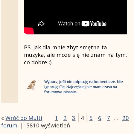
PS. Jak dla mnie zbyt smętna ta
muzyka, ale może się nie znam na tym,
co dobre ;)
Wybacz, jeśli nie odpisuję na komentarze. Nie
ignoruję Cię. Najczęściej nie mam czasu na
forumowe pisanie...
«
Wróć do Multi
1
2
3
4
5
6
7
...
20
forum
|
5810 wyświetleń