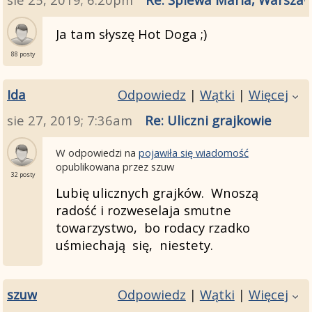
Ja tam słyszę Hot Doga ;)
88 posty
Ida
Odpowiedz
|
Wątki
|
Więcej
sie 27, 2019; 7:36am
Re: Uliczni grajkowie
W odpowiedzi na
pojawiła się wiadomość
opublikowana przez szuw
32 posty
Lubię ulicznych grajków. Wnoszą
radość i rozweselaja smutne
towarzystwo, bo rodacy rzadko
uśmiechają się, niestety.
szuw
Odpowiedz
|
Wątki
|
Więcej