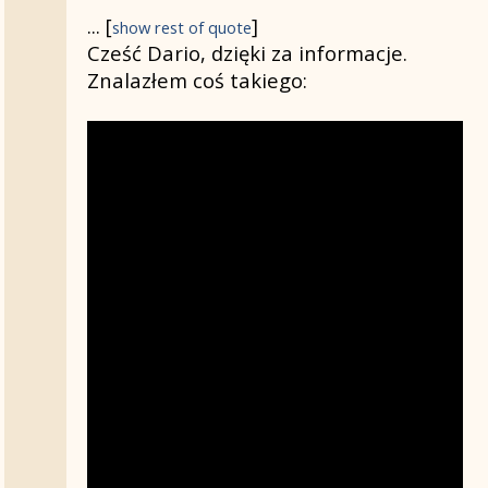
Academy of Switzerland w
...
[
]
Pasażu
show rest of quote
Schillera, 18 muzyków zagrało
Cześć Dario, dzięki za informacje.
na drewnianych instrumentach
Znalazłem coś takiego:
tradycyjnie używanych przez
pasterzy w Alpach "