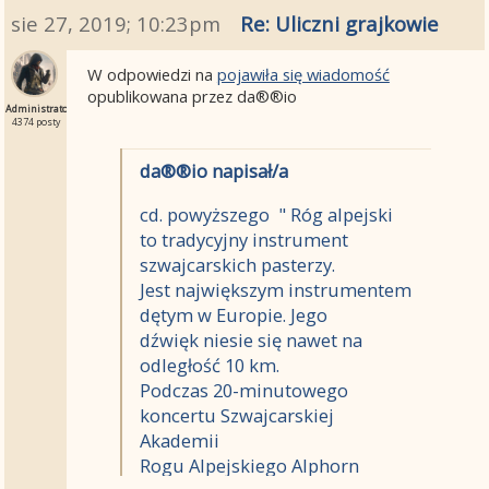
sie 27, 2019; 10:23pm
Re: Uliczni grajkowie
W odpowiedzi na
pojawiła się wiadomość
opublikowana przez da®®io
Administrator
4374 posty
da®®io napisał/a
cd. powyższego " Róg alpejski
to tradycyjny instrument
szwajcarskich pasterzy.
Jest największym instrumentem
dętym w Europie. Jego
dźwięk niesie się nawet na
odległość 10 km.
Podczas 20-minutowego
koncertu Szwajcarskiej
Akademii
Rogu Alpejskiego Alphorn