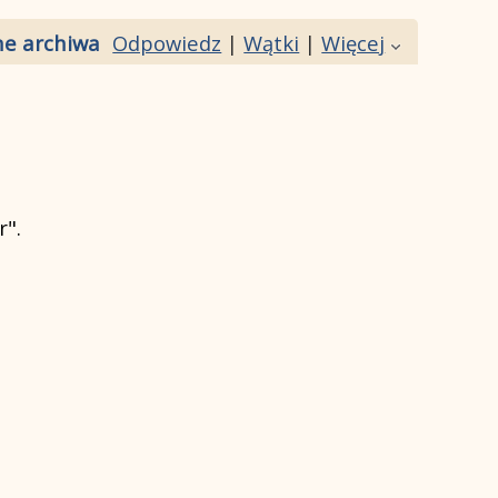
e archiwalne filmy]
Odpowiedz
|
Wątki
|
Więcej
r".