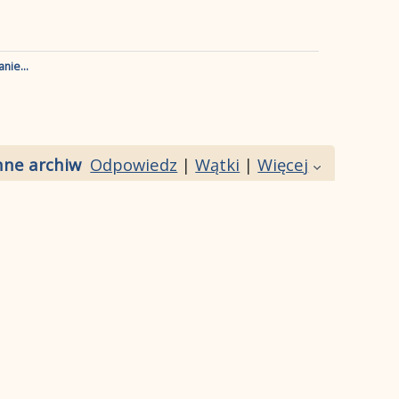
nie...
ne archiwalne filmy]
Odpowiedz
|
Wątki
|
Więcej