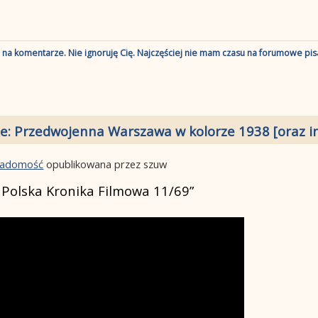
ę na komentarze. Nie ignoruję Cię. Najczęściej nie mam czasu na forumowe pisa
e: Przedwojenna Warszawa w kolorze 1938 [oraz in
wiadomość
opublikowana przez szuw
. Polska Kronika Filmowa 11/69”