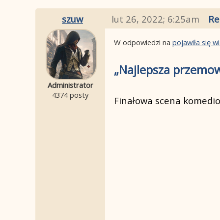
szuw
lut 26, 2022; 6:25am
Re
W odpowiedzi na
pojawiła się 
„Najlepsza przemow
Administrator
4374 posty
Finałowa scena komediod