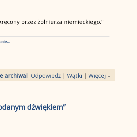
kręcony przez żołnierza niemieckiego."
nie...
 archiwalne filmy]
Odpowiedz
|
Wątki
|
Więcej
 dodanym dźwiękiem”