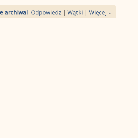
 archiwalne filmy]
Odpowiedz
|
Wątki
|
Więcej