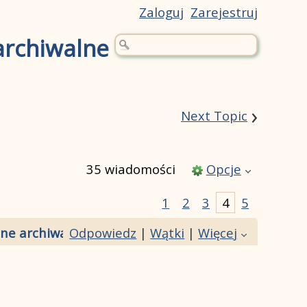
Zaloguj
Zarejestruj
archiwalne
›
Next Topic
35 wiadomości
Opcje
1
2
3
4
5
ne archiwalne filmy]
Odpowiedz
|
Wątki
|
Więcej