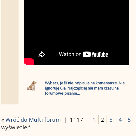
Wybacz, jeśli nie odpisuję na komentarze. Nie
ignoruję Cię. Najczęściej nie mam czasu na
forumowe pisanie...
«
Wróć do Multi forum
|
1117
1
2
3
4
5
wyświetleń