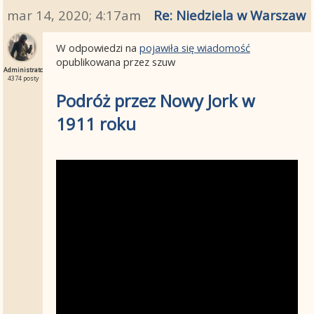
mar 14, 2020; 4:17am
Re: Niedziela w Warszawi
W odpowiedzi na
pojawiła się wiadomość
opublikowana przez szuw
Administrator
4374 posty
Podróż przez Nowy Jork w
1911 roku