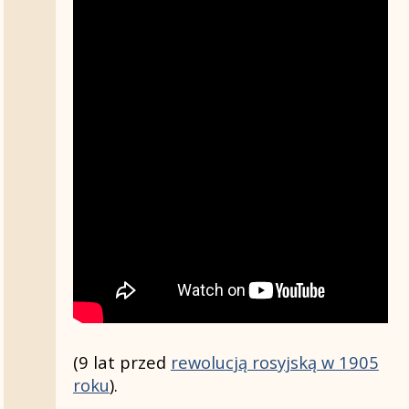
(9 lat przed
rewolucją rosyjską w 1905
roku
).