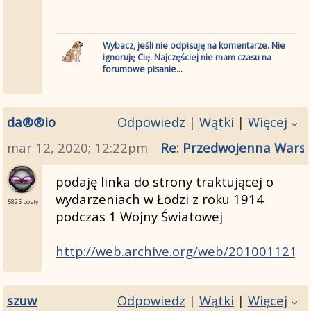
Wybacz, jeśli nie odpisuję na komentarze. Nie
ignoruję Cię. Najczęściej nie mam czasu na
forumowe pisanie...
da®®io
Odpowiedz
|
Wątki
|
Więcej
mar 12, 2020; 12:22pm
Re: Przedwojenna Warsza
podaję linka do strony traktującej o
wydarzeniach w Łodzi z roku 1914
5825 posty
podczas 1 Wojny Światowej
http://web.archive.org/web/2010011210
szuw
Odpowiedz
|
Wątki
|
Więcej