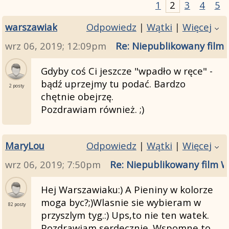
1
2
3
4
5
warszawiak
Odpowiedz
|
Wątki
|
Więcej
wrz 06, 2019; 12:09pm
Re: Niepublikowany film
Gdyby coś Ci jeszcze "wpadło w ręce" -
bądź uprzejmy tu podać. Bardzo
2 posty
chętnie obejrzę.
Pozdrawiam również. ;)
MaryLou
Odpowiedz
|
Wątki
|
Więcej
wrz 06, 2019; 7:50pm
Re: Niepublikowany film 
Hej Warszawiaku:) A Pieniny w kolorze
moga byc?;)Wlasnie sie wybieram w
82 posty
przyszlym tyg.:) Ups,to nie ten watek.
Pozdrawiam serdecznie. Wspomne to