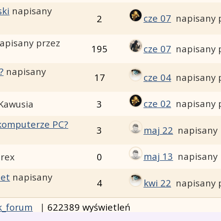
ski
napisany
cze 07
napisany 
2
apisany przez
195
cze 07
napisany 
?
napisany
17
cze 04
napisany 
cze 02
napisany 
 Kawusia
3
 komputerze PC?
3
maj 22
napisany 
maj 13
napisany 
urex
0
iet
napisany
4
kwi 22
napisany 
k_forum
|
622389 wyświetleń