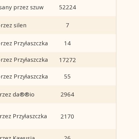
sany przez szuw
52224
rzez silen
7
rzez Przyłaszczka
14
rzez Przyłaszczka
17272
rzez Przyłaszczka
55
przez da®®io
2964
rzez Przyłaszczka
2170
rzez Kawusia
26