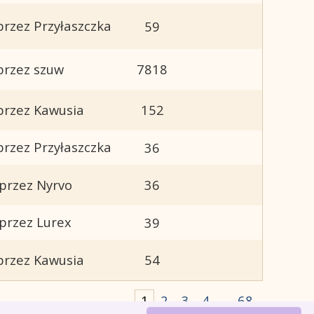
przez Przyłaszczka
59
przez szuw
7818
przez Kawusia
152
przez Przyłaszczka
36
przez Nyrvo
36
przez Lurex
39
przez Kawusia
54
1
2
3
4
...
68