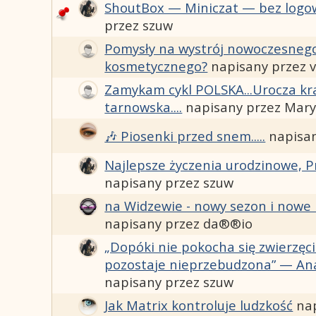
ShoutBox — Miniczat — bez logo
przez szuw
Pomysły na wystrój nowoczesneg
kosmetycznego?
napisany przez v
Zamykam cykl POLSKA...Urocza kra
tarnowska....
napisany przez Mar
🎶 Piosenki przed snem.....
napisa
Najlepsze życzenia urodzinowe, Pr
napisany przez szuw
na Widzewie - nowy sezon i nowe 
napisany przez da®®io
„Dopóki nie pokocha się zwierzęci
pozostaje nieprzebudzona” — Ana
napisany przez szuw
Jak Matrix kontroluje ludzkość
na