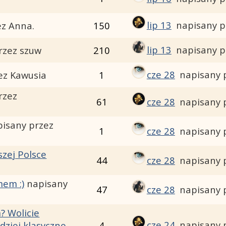
lip 13
napisany p
ez Anna.
150
lip 13
napisany p
rzez szuw
210
cze 28
napisany 
ez Kawusia
1
rzez
61
cze 28
napisany 
pisany przez
1
cze 28
napisany 
zej Polsce
44
cze 28
napisany 
em :)
napisany
47
cze 28
napisany 
? Wolicie
cze 24
napisany 
ziej klasyczne
4