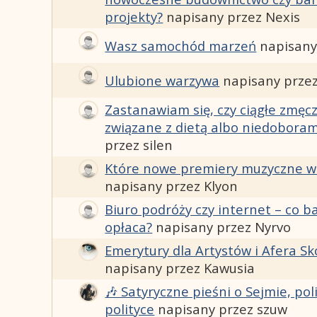
projekty?
napisany przez Nexis
Wasz samochód marzeń
napisany
Ulubione warzywa
napisany prze
Zastanawiam się, czy ciągłe zmęc
związane z dietą albo niedobora
przez silen
Które nowe premiery muzyczne wa
napisany przez Klyon
Biuro podróży czy internet – co ba
opłaca?
napisany przez Nyrvo
Emerytury dla Artystów i Afera S
napisany przez Kawusia
🎶 Satyryczne pieśni o Sejmie, pol
polityce
napisany przez szuw