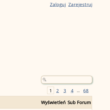
Zaloguj
Zarejestruj
1
2
3
4
...
68
Wyświetleń
Sub Forum