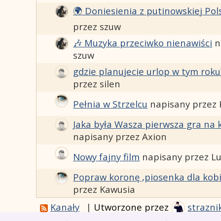
🌍 Doniesienia z putinowskiej Pol
przez szuw
🎶 Muzyka przeciwko nienawiści
n
szuw
gdzie planujecie urlop w tym roku
przez silen
Pełnia w Strzelcu
napisany przez
Jaka była Wasza pierwsza gra na
napisany przez Axion
Nowy fajny film
napisany przez L
Popraw koronę ,piosenka dla kob
przez Kawusia
Kanały
|
Utworzone przez
strazni