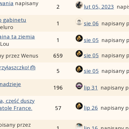
wania
napisany
2
lut 05, 2023
napi
o gabinetu
1
sie 06
napisany p
eluro
ina ta ziemia
1
sie 05
napisany p
yLou
sie 05
napisany p
ny przez Wenus
659
zyłaszczko! 🎂
5
sie 05
napisany p
nadzieje
196
lip 31
napisany 
a, część duszy
lip 26
napisany p
tole France.
57
pisany przez
1
lip 16
napisany p