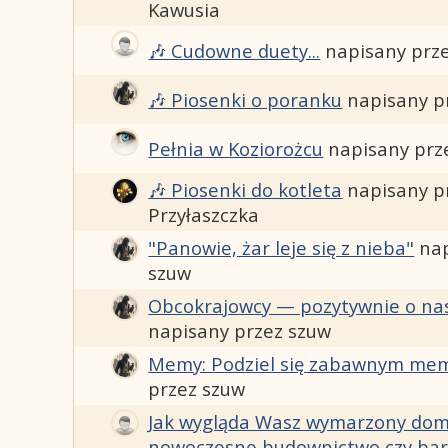
Kawusia
🎶 Cudowne duety...
napisany prz
🎶 Piosenki o poranku
napisany p
Pełnia w Koziorożcu
napisany prz
🎶 Piosenki do kotleta
napisany p
Przyłaszczka
"Panowie, żar leje się z nieba"
na
szuw
Obcokrajowcy — pozytywnie o nas
napisany przez szuw
Memy: Podziel się zabawnym mem
przez szuw
Jak wygląda Wasz wymarzony dom
nowoczesne budownictwo czy bard