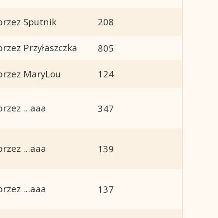
przez Sputnik
208
przez Przyłaszczka
805
przez MaryLou
124
przez …aaa
347
przez …aaa
139
przez …aaa
137