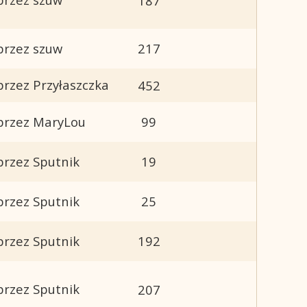
187
przez szuw
217
przez Przyłaszczka
452
przez MaryLou
99
przez Sputnik
19
przez Sputnik
25
przez Sputnik
192
przez Sputnik
207