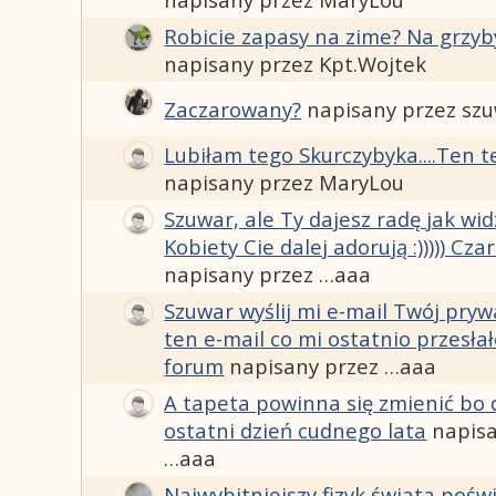
Robicie zapasy na zime? Na grzyb
napisany przez Kpt.Wojtek
Zaczarowany?
napisany przez sz
Lubiłam tego Skurczybyka....Ten t
napisany przez MaryLou
Szuwar, ale Ty dajesz radę jak wid
Kobiety Cie dalej adorują :))))) Czar
napisany przez …aaa
Szuwar wyślij mi e-mail Twój pry
ten e-mail co mi ostatnio przesłał
forum
napisany przez …aaa
A tapeta powinna się zmienić bo d
ostatni dzień cudnego lata
napis
…aaa
Najwybitniejszy fizyk świata pośw