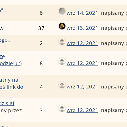
y!
6
wrz 14, 2021
napisany 
wrz 13, 2021
napisany 
uw
37
ego..
2
wrz 12, 2021
napisany 
zę
wrz 12, 2021
napisany 
odzieju :)
8
watny na
wrz 12, 2021
napisany 
eś link do
4
zisiaj
wrz 12, 2021
napisany 
any przez
3
ięca