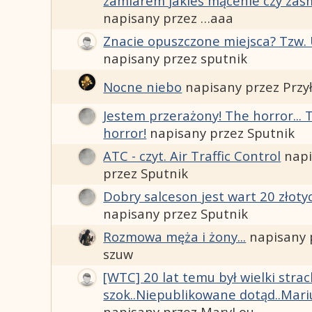
zamiarem jakieś mącenie czy zaś
napisany przez …aaa
Znacie opuszczone miejsca? Tzw. 
napisany przez sputnik
Nocne niebo
napisany przez Przy
Jestem przerażony! The horror... 
horror!
napisany przez Sputnik
ATC - czyt. Air Traffic Control
nap
przez Sputnik
Dobry salceson jest wart 20 złotyc
napisany przez Sputnik
Rozmowa męża i żony...
napisany 
szuw
[WTC] 20 lat temu był wielki strac
szok..Niepublikowane dotąd..Mari
napisany przez MaryLou