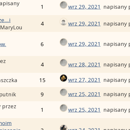
apisany
1
wrz 29, 2021
napisany 
....i
4
wrz 29, 2021
napisany 
 MaryLou
wrz 29, 2021
napisany 
ow.
6
zez
4
wrz 28, 2021
napisany 
wrz 27, 2021
napisany 
aszczka
15
wrz 25, 2021
napisany 
putnik
9
 przez
1
wrz 25, 2021
napisany 
 moim
wrz 24, 2021
napisany 