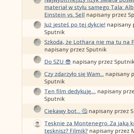
materiał w stylu samego Tala: Alb
Einstein vs. Sell
napisany przez S
Już jesteś po tej dykcie!
napisany 
Sputnik
Szkoda, że Lothara nie ma tu na 
napisany przez Sputnik
Do SZU 😎
napisany przez Sputni
Czy zdarzyło się Wam...
napisany 
Sputnik
Ten film dedykuję....
napisany prz
Sputnik
Ciekawy bot... 🤔
napisany przez S
Tęsknie za Montenegro..Za jaką k
tęsknisz? Filmik?
napisany przez 