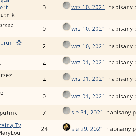
wrz 10, 2021
napisany 
ert
0
putnik
przez
0
wrz 10, 2021
napisany 
Forum 😋
2
wrz 10, 2021
napisany 
wrz 01, 2021
napisany 
k
2
przez
2
wrz 01, 2021
napisany 
ez
0
wrz 01, 2021
napisany 
sie 31, 2021
napisany p
putnik
7
rainą Ty
24
sie 29, 2021
napisany p
MaryLou