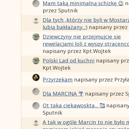
Mam taką minimalną schizkę 😉
n
przez Sputnik
Dla tych ,którzy nie byli w Mostarze
lubią bakłażany..:)
napisany przez
Dziewczyny nie przejmujcie sie
rewelacjami loli z wyspy stracenc
napisany przez Kpt.Wojtek
Polski Lad od kuchni
napisany pr
Kpt.Wojtek
Przyrzekam
napisany przez Przył
Dla MARCINA 🌴
napisany przez S
Ot taka ciekawoskta... 🥰
napisany
Sputnik
A tak w ogóle Marcin to nie było