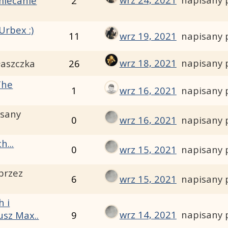
miecanie
2
Urbex :)
11
wrz 19, 2021
napisany 
wrz 18, 2021
napisany 
łaszczka
26
The
1
wrz 16, 2021
napisany 
isany
0
wrz 16, 2021
napisany 
h...
0
wrz 15, 2021
napisany 
przez
6
wrz 15, 2021
napisany 
h i
wrz 14, 2021
napisany 
usz Max..
9